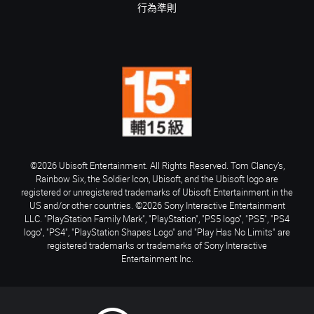
行為準則
©2026 Ubisoft Entertainment. All Rights Reserved. Tom Clancy’s,
Rainbow Six, the Soldier Icon, Ubisoft, and the Ubisoft logo are
registered or unregistered trademarks of Ubisoft Entertainment in the
US and/or other countries. ©2026 Sony Interactive Entertainment
LLC. "PlayStation Family Mark", "PlayStation", "PS5 logo", "PS5", "PS4
logo", "PS4", "PlayStation Shapes Logo" and "Play Has No Limits" are
registered trademarks or trademarks of Sony Interactive
Entertainment Inc.