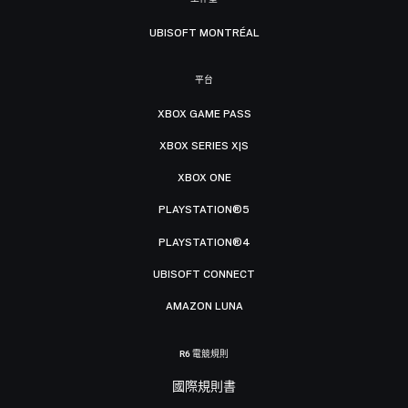
UBISOFT MONTRÉAL
平台
XBOX GAME PASS
XBOX SERIES X|S
XBOX ONE
PLAYSTATION®5
PLAYSTATION®4
UBISOFT CONNECT
AMAZON LUNA
R6 電競規則
國際規則書