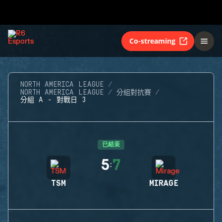
Co-streaming
NORTH AMERICA LEAGUE
NORTH AMERICA LEAGUE
分組對抗賽
分組 A - 對戰日 3
已結束
5
7
:
TSM
MIRAGE