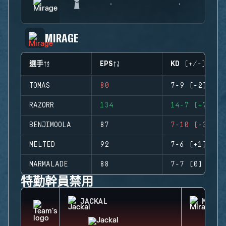
MIRAGE
選手
EPS
KD (+/-)
TOMAS
80
7-9 (-2)
RAZORR
134
14-7 (+7)
BENJIMOOLA
87
7-10 (-3)
MELTED
92
7-6 (+1)
MARMALADE
88
7-7 (0)
特勤幹員禁用
JACKAL
MIRA