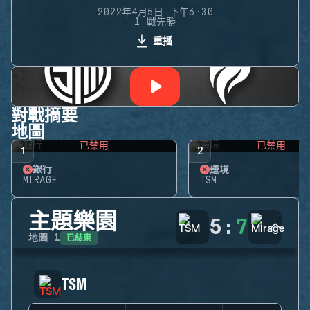
2022年4月5日 下午6:30
1 戰先勝
重播
對戰摘要
地圖
已禁用
已禁用
1
2
銀行
邊境
MIRAGE
TSM
主題樂園
5
:
7
已結束
地圖
1
TSM