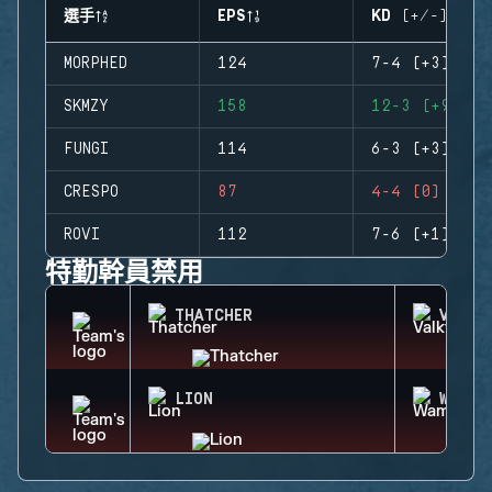
選手
EPS
KD (+/-)
MORPHED
124
7-4 (+3)
SKMZY
158
12-3 (+9)
FUNGI
114
6-3 (+3)
CRESPO
87
4-4 (0)
ROVI
112
7-6 (+1)
特勤幹員禁用
THATCHER
VALKY
LION
WAMAI