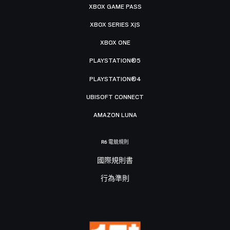
XBOX GAME PASS
XBOX SERIES X|S
XBOX ONE
PLAYSTATION®5
PLAYSTATION®4
UBISOFT CONNECT
AMAZON LUNA
R6 電競規則
國際規則書
行為準則