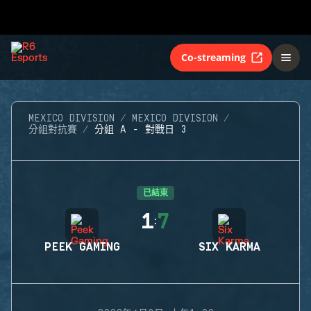
Co-streaming
MEXICO DIVISION
MEXICO DIVISION
分組對抗賽
分組 A - 對戰日 3
已結束
1
7
:
PEEK GAMING
SIX KARMA