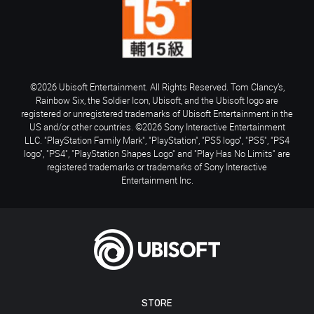
©2026 Ubisoft Entertainment. All Rights Reserved. Tom Clancy’s,
Rainbow Six, the Soldier Icon, Ubisoft, and the Ubisoft logo are
registered or unregistered trademarks of Ubisoft Entertainment in the
US and/or other countries. ©2026 Sony Interactive Entertainment
LLC. "PlayStation Family Mark", "PlayStation", "PS5 logo", "PS5", "PS4
logo", "PS4", "PlayStation Shapes Logo" and "Play Has No Limits" are
registered trademarks or trademarks of Sony Interactive
Entertainment Inc.
STORE