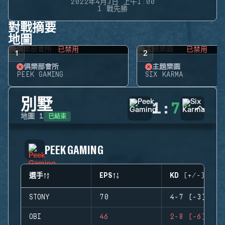
2022年4月3日 上午1:00
1 戰先勝
對戰摘要
地圖
已禁用
已禁用
1
2
俱樂部會所
主題樂園
PEEK GAMING
SIX KARMA
別墅
1
:
7
已結束
地圖
1
PEEK GAMING
選手
EPS
KD (+/-)
STONY
70
4-7 (-3)
OBI
46
2-8 (-6)