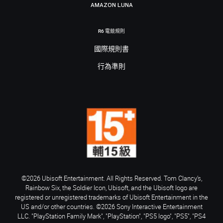
AMAZON LUNA
R6 電競規則
國際規則書
行為準則
©2026 Ubisoft Entertainment. All Rights Reserved. Tom Clancy’s,
Rainbow Six, the Soldier Icon, Ubisoft, and the Ubisoft logo are
registered or unregistered trademarks of Ubisoft Entertainment in the
US and/or other countries. ©2026 Sony Interactive Entertainment
LLC. "PlayStation Family Mark", "PlayStation", "PS5 logo", "PS5", "PS4