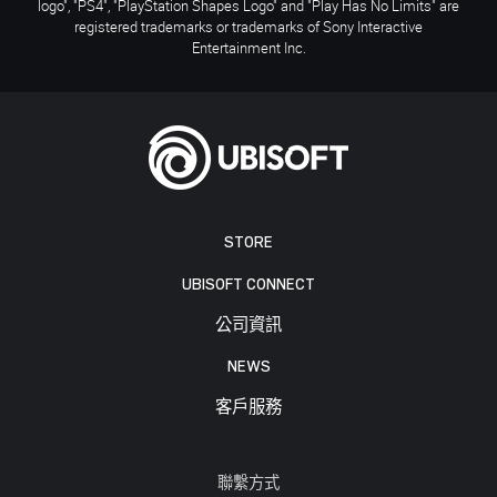
logo", "PS4", "PlayStation Shapes Logo" and "Play Has No Limits" are
registered trademarks or trademarks of Sony Interactive
Entertainment Inc.
STORE
UBISOFT CONNECT
公司資訊
NEWS
客戶服務
聯繫方式