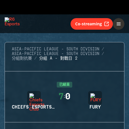
Co-streaming
ASIA-PACIFIC LEAGUE - SOUTH DIVISION
ASIA-PACIFIC LEAGUE - SOUTH DIVISION
分組對抗賽
分組 A - 對戰日 2
已結束
7
0
:
CHIEFS ESPORTS CLUB
FURY