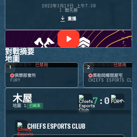
2022年3月19日 上午7:30
1 戰先勝
重播
對戰摘要
地圖
已禁用
已禁用
1
2
俱樂部會所
奧勒岡鄉間屋宅
FURY
CHIEFS ESPORTS CLUB
木屋
7
:
0
已結束
地圖
1
CHIEFS ESPORTS CLUB