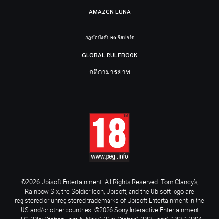
AMAZON LUNA
กฎข้อบังคับ R6 อีสปอร์ต
GLOBAL RULEBOOK
กติกามารยาท
©2026 Ubisoft Entertainment. All Rights Reserved. Tom Clancy’s,
Rainbow Six, the Soldier Icon, Ubisoft, and the Ubisoft logo are
registered or unregistered trademarks of Ubisoft Entertainment in the
US and/or other countries. ©2026 Sony Interactive Entertainment
LLC. "PlayStation Family Mark", "PlayStation", "PS5 logo", "PS5", "PS4