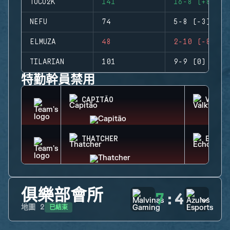
TUCU2K
141
16-8 (+8)
NEFU
74
5-8 (-3)
ELMUZA
48
2-10 (-8)
TILARIAN
101
9-9 (0)
特勤幹員禁用
CAPITÃO
VALKY
THATCHER
ECHO
俱樂部會所
7
:
4
已結束
地圖
2