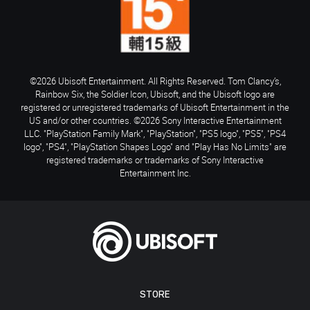
©2026 Ubisoft Entertainment. All Rights Reserved. Tom Clancy’s,
Rainbow Six, the Soldier Icon, Ubisoft, and the Ubisoft logo are
registered or unregistered trademarks of Ubisoft Entertainment in the
US and/or other countries. ©2026 Sony Interactive Entertainment
LLC. "PlayStation Family Mark", "PlayStation", "PS5 logo", "PS5", "PS4
logo", "PS4", "PlayStation Shapes Logo" and "Play Has No Limits" are
registered trademarks or trademarks of Sony Interactive
Entertainment Inc.
STORE