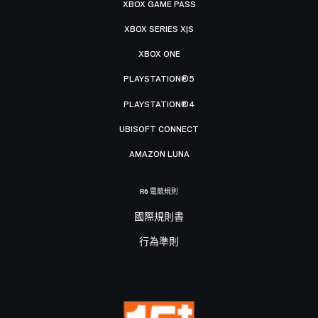
XBOX GAME PASS
XBOX SERIES X|S
XBOX ONE
PLAYSTATION®5
PLAYSTATION®4
UBISOFT CONNECT
AMAZON LUNA
R6 電競規則
國際規則書
行為準則