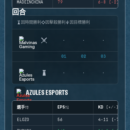
MADEINCHINA
79
6-8 (-2)
回合
因時間勝利
因擊殺勝利
因目標勝利
01
02
03
04
AZULES ESPORTS
選手
EPS
KD (+/-)
ELOZO
56
4-11 (-7)