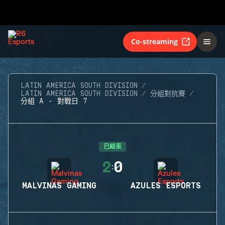
Co-streaming
LATIN AMERICA SOUTH DIVISION
LATIN AMERICA SOUTH DIVISION
分組對抗賽
分組 A - 對戰日 7
已結束
2
0
:
MALVINAS GAMING
AZULES ESPORTS