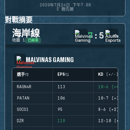
2020年7月24日 下午7:00
2 戰先勝
對戰摘要
海岸線
7
:
5
已結束
地圖
1
MALVINAS GAMING
選手
EPS
KD (+/-)
RAGN4R
113
10-6 (+4)
PATAN
106
10-7 (+3)
SOCO1
95
8-6 (+2)
DZR
118
12-10 (+2)