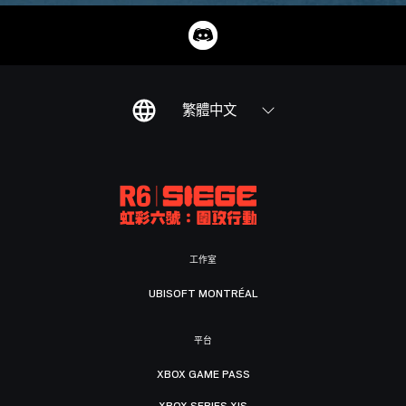
繁體中文
工作室
UBISOFT MONTRÉAL
平台
XBOX GAME PASS
XBOX SERIES X|S