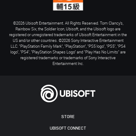
©2026 Ubisoft Entertainment. All Rights Reserved. Tom Clancy’s,
Rainbow Six, the Soldier Icon, Ubisoft, and the Ubisoft logo are
registered or unregistered trademarks of Ubisoft Entertainment in the
US and/or other countries. ©2026 Sony Interactive Entertainment
LLC. "PlayStation Family Mark", "PlayStation", "PS5 logo", "PS5", "PS4
logo", "PS4", "PlayStation Shapes Logo" and "Play Has No Limits" are
registered trademarks or trademarks of Sony Interactive
Entertainment Inc.
STORE
UBISOFT CONNECT