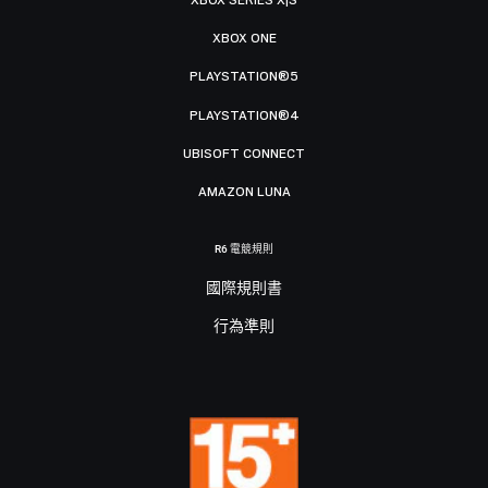
XBOX ONE
PLAYSTATION®5
PLAYSTATION®4
UBISOFT CONNECT
AMAZON LUNA
R6 電競規則
國際規則書
行為準則