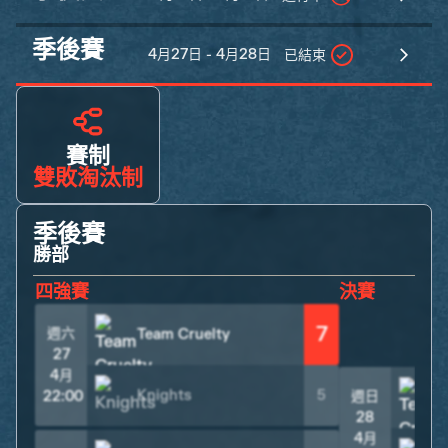
季後賽
4月27日 - 4月28日
已結束
賽制
雙敗淘汰制
季後賽
勝部
四強賽
決賽
7
週六
Team Cruelty
27
4月
Knights
5
22:00
週日
28
4月