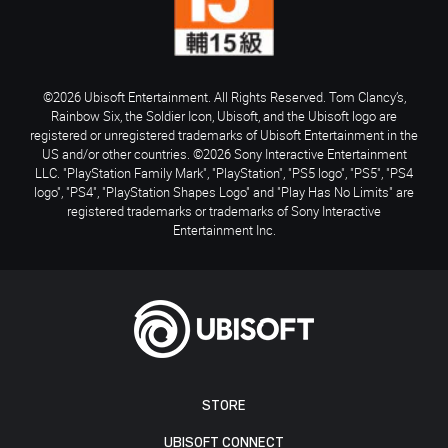
©2026 Ubisoft Entertainment. All Rights Reserved. Tom Clancy’s,
Rainbow Six, the Soldier Icon, Ubisoft, and the Ubisoft logo are
registered or unregistered trademarks of Ubisoft Entertainment in the
US and/or other countries. ©2026 Sony Interactive Entertainment
LLC. "PlayStation Family Mark", "PlayStation", "PS5 logo", "PS5", "PS4
logo", "PS4", "PlayStation Shapes Logo" and "Play Has No Limits" are
registered trademarks or trademarks of Sony Interactive
Entertainment Inc.
STORE
UBISOFT CONNECT