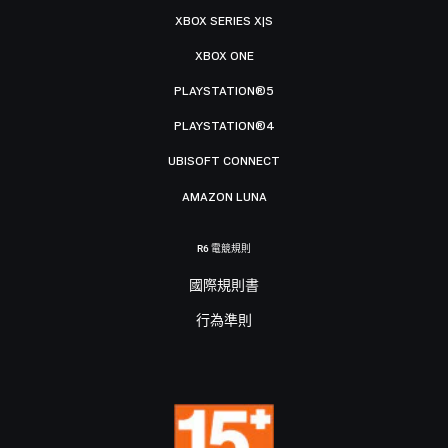
XBOX SERIES X|S
XBOX ONE
PLAYSTATION®5
PLAYSTATION®4
UBISOFT CONNECT
AMAZON LUNA
R6 電競規則
國際規則書
行為準則