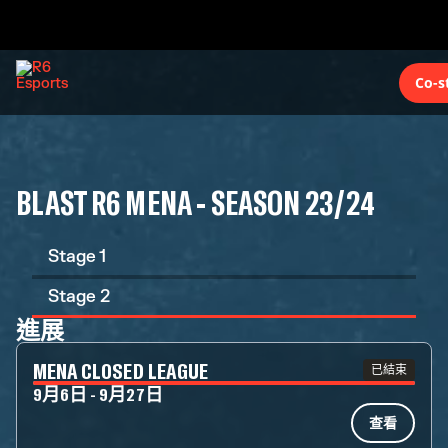
Co-s
BLAST R6 MENA - SEASON 23/24
Stage 1
Stage 2
進展
MENA CLOSED LEAGUE
已結束
9月6日 - 9月27日
查看