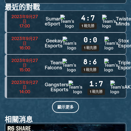
最近的對戰
4
:
7
2023年9月27
Sumar
Twist
日
eSport
Minds
17:00
1 戰先勝
0
:
0
2023年9月27
Geekay
Stox
日
Esports
Espor
16:00
1 戰先勝
8
:
6
2023年9月27
Team
Triple
日
Falcons
Espor
15:00
1 戰先勝
1
:
7
2023年9月27
Gangsters
AK
日
Esports
14:00
1 戰先勝
顯示更多
相關消息