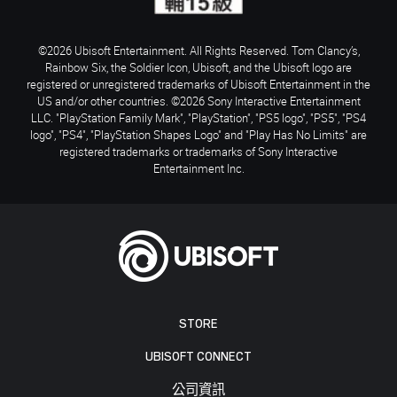
©2026 Ubisoft Entertainment. All Rights Reserved. Tom Clancy’s,
Rainbow Six, the Soldier Icon, Ubisoft, and the Ubisoft logo are
registered or unregistered trademarks of Ubisoft Entertainment in the
US and/or other countries. ©2026 Sony Interactive Entertainment
LLC. "PlayStation Family Mark", "PlayStation", "PS5 logo", "PS5", "PS4
logo", "PS4", "PlayStation Shapes Logo" and "Play Has No Limits" are
registered trademarks or trademarks of Sony Interactive
Entertainment Inc.
STORE
UBISOFT CONNECT
公司資訊