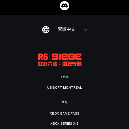
繁體中文
工作室
UBISOFT MONTRÉAL
平台
XBOX GAME PASS
XBOX SERIES X|S