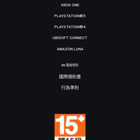
XBOX ONE
PLAYSTATION®5
PLAYSTATION®4
UBISOFT CONNECT
AMAZON LUNA
R6 電競規則
國際規則書
行為準則