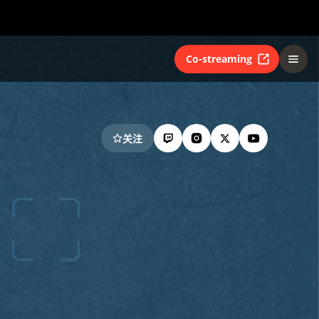
Co-streaming
关注