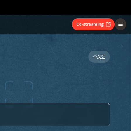
Co-streaming
关注