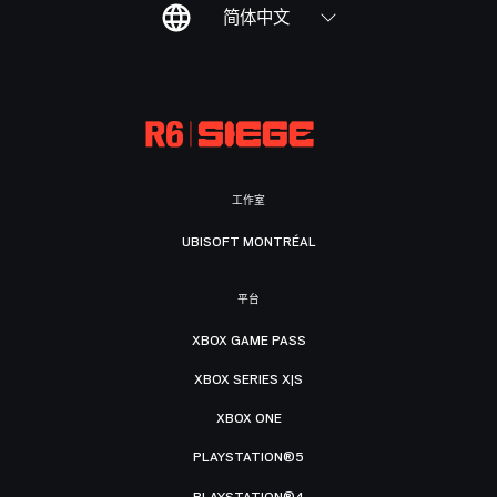
简体中文
工作室
UBISOFT MONTRÉAL
平台
XBOX GAME PASS
XBOX SERIES X|S
XBOX ONE
PLAYSTATION®5
PLAYSTATION®4