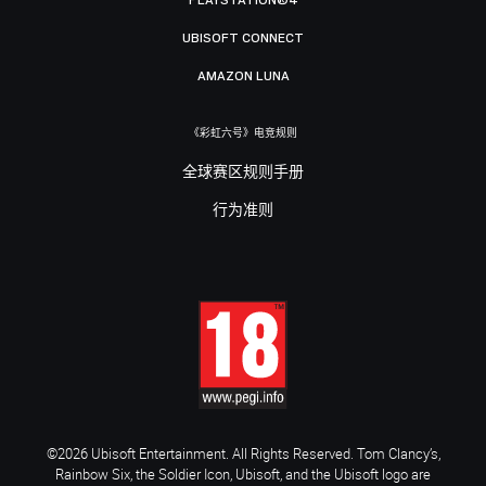
UBISOFT CONNECT
AMAZON LUNA
《彩虹六号》电竞规则
全球赛区规则手册
行为准则
©2026 Ubisoft Entertainment. All Rights Reserved. Tom Clancy’s,
Rainbow Six, the Soldier Icon, Ubisoft, and the Ubisoft logo are