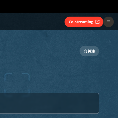
Co-streaming
关注