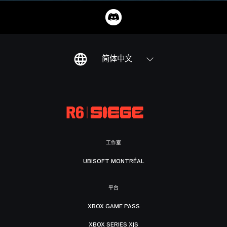
简体中文
工作室
UBISOFT MONTRÉAL
平台
XBOX GAME PASS
XBOX SERIES X|S