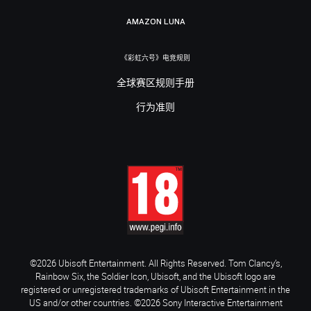
AMAZON LUNA
《彩虹六号》电竞规则
全球赛区规则手册
行为准则
©2026 Ubisoft Entertainment. All Rights Reserved. Tom Clancy’s,
Rainbow Six, the Soldier Icon, Ubisoft, and the Ubisoft logo are
registered or unregistered trademarks of Ubisoft Entertainment in the
US and/or other countries. ©2026 Sony Interactive Entertainment