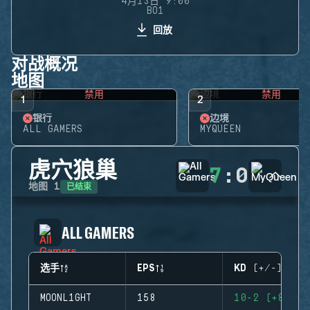
4月13日 9:00
BO1
回放
对战概况
地图
禁用
禁用
1
2
银行
边境
ALL GAMERS
MYQUEEN
虎穴狼巢
7
:
0
已结束
地图
1
ALL GAMERS
选手
EPS
KD (+/-)
MOONL1GHT
158
10-2 (+8)