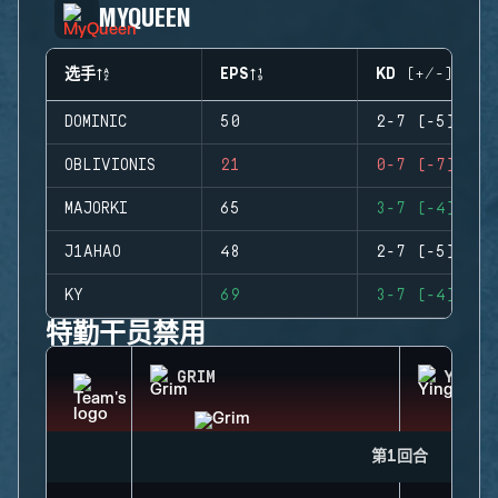
MYQUEEN
选手
EPS
KD (+/-)
DOMINIC
50
2-7 (-5)
OBLIVIONIS
21
0-7 (-7)
MAJORKI
65
3-7 (-4)
J1AHAO
48
2-7 (-5)
KY
69
3-7 (-4)
特勤干员禁用
GRIM
YING
第1回合