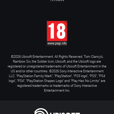
©2026 Ubisoft Entertainment. All Rights Reserved. Tom Clancy’s,
Rainbow Six, the Soldier Icon, Ubisoft, and the Ubisoft logo are
registered or unregistered trademarks of Ubisoft Entertainment in the
US and/or other countries. ©2026 Sony Interactive Entertainment
LLC. "PlayStation Family Mark", "PlayStation", "PS5 logo", "PS5", "PS4
logo", "PS4", "PlayStation Shapes Logo" and "Play Has No Limits" are
registered trademarks or trademarks of Sony Interactive
Entertainment Inc.