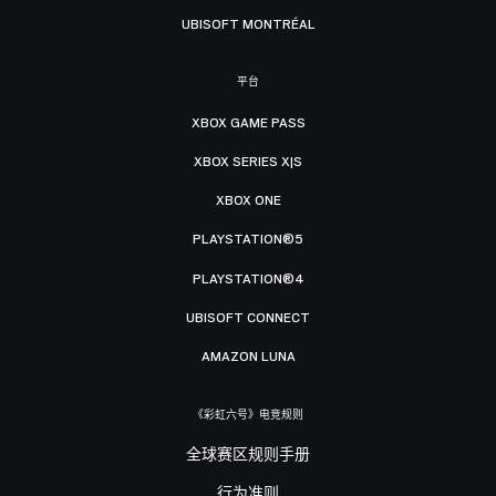
UBISOFT MONTRÉAL
平台
XBOX GAME PASS
XBOX SERIES X|S
XBOX ONE
PLAYSTATION®5
PLAYSTATION®4
UBISOFT CONNECT
AMAZON LUNA
《彩虹六号》电竞规则
全球赛区规则手册
行为准则