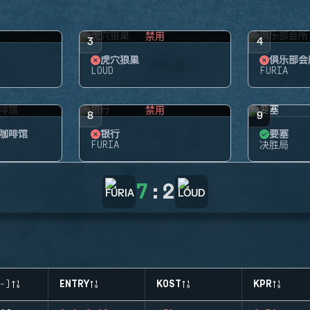
禁用
3
4
虎穴狼巢
俱乐部会
LOUD
FURIA
禁用
8
9
咖啡馆
银行
要塞
FURIA
决胜局
7
:
2
-)
ENTRY
KOST
KPR