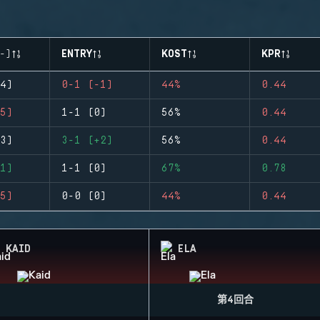
-)
ENTRY
KOST
KPR
4)
0-1 (-1)
44%
0.44
5)
1-1 (0)
56%
0.44
3)
3-1 (+2)
56%
0.44
1)
1-1 (0)
67%
0.78
5)
0-0 (0)
44%
0.44
KAID
ELA
第4回合