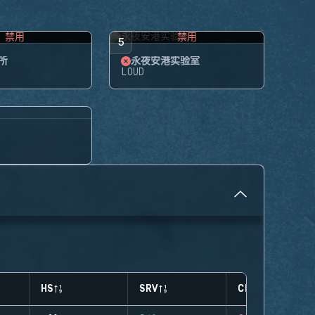
禁用
禁用
5
所
永夜安港实验室
LOUD
HS
SRV
CLUTCHES