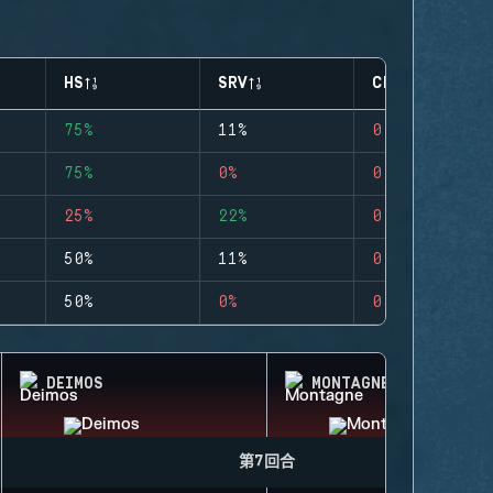
HS
SRV
CLUTCHES
75%
11%
0
75%
0%
0
25%
22%
0
50%
11%
0
50%
0%
0
DEIMOS
MONTAGNE
第7回合