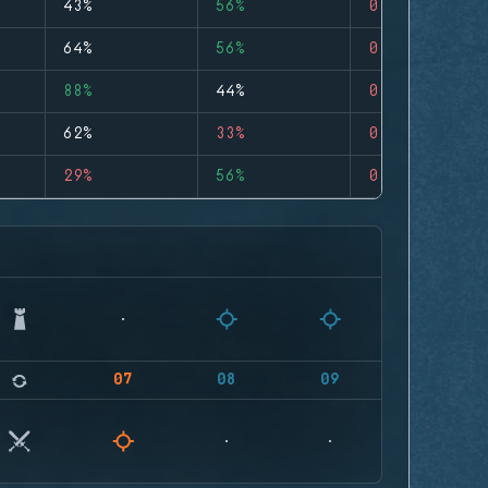
43%
56%
0
64%
56%
0
88%
44%
0
62%
33%
0
29%
56%
0
07
08
09