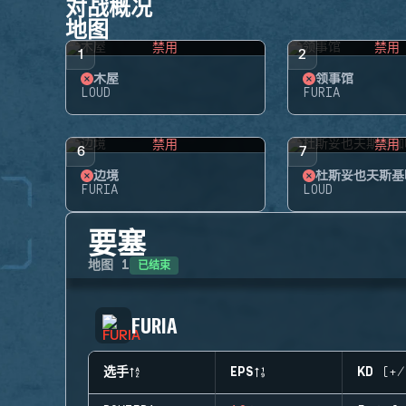
对战概况
地图
禁用
禁用
1
2
木屋
领事馆
LOUD
FURIA
禁用
禁用
6
7
边境
杜斯妥也夫斯基
FURIA
LOUD
要塞
已结束
地图
1
FURIA
选手
EPS
KD (+/