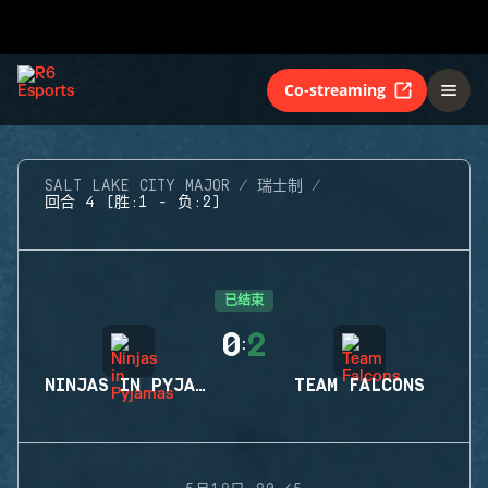
Co-streaming
SALT LAKE CITY MAJOR
瑞士制
回合 4 (胜:1 - 负:2)
已结束
0
2
:
NINJAS IN PYJAMAS
TEAM FALCONS