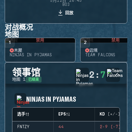
5月12日 20:45
BO3
回放
对战概况
地图
禁用
禁用
1
2
木屋
边境
NINJAS IN PYJAMAS
TEAM FALCONS
领事馆
2
:
7
已结束
地图
1
NINJAS IN PYJAMAS
选手
EPS
KD (+/-)
FNTZY
44
2-9 (-7)