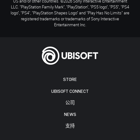
US and/or other countries. ©2026 Sony Interactive Entertainment
LLC. "PlayStation Family Mark", "PlayStation", "PS5 logo", "PS5", "PS4
logo", "PS4", "PlayStation Shapes Logo" and "Play Has No Limits" are
registered trademarks or trademarks of Sony Interactive
Entertainment Inc.
STORE
UBISOFT CONNECT
公司
NEWS
支持