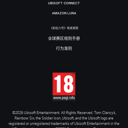
UBISOFT CONNECT
AMAZON LUNA
《彩虹六号》电竞规则
全球赛区规则手册
行为准则
©2026 Ubisoft Entertainment. All Rights Reserved. Tom Clancy’s,
Rainbow Six, the Soldier Icon, Ubisoft, and the Ubisoft logo are
registered or unregistered trademarks of Ubisoft Entertainment in the