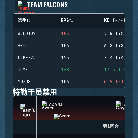
TEAM FALCONS
选手
EPS
KD (+/-)
SOLOTOV
105
7-5 (+2)
BRID
106
6-3 (+3)
LIKEFAC
125
8-4 (+4)
JUME
168
14-5 (+9)
YUZUS
106
5-5 (0)
特勤干员禁用
AZAMI
GOYO
第1回合