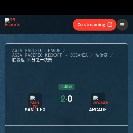
Co-streaming
ASIA PACIFIC LEAGUE
ASIA PACIFIC KICKOFF - OCEANIA
淘汰赛
胜者组 四分之一决赛
已结束
2
0
:
MAN LFO
ARCADE