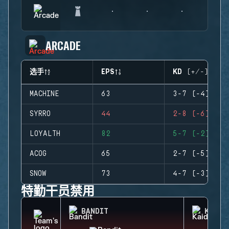
ARCADE
选手
EPS
KD (+/-)
MACHINE
63
3-7 (-4)
SYRRO
44
2-8 (-6)
LOYALTH
82
5-7 (-2)
ACOG
65
2-7 (-5)
SNOW
73
4-7 (-3)
特勤干员禁用
BANDIT
KAID