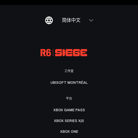
简体中文
工作室
UBISOFT MONTRÉAL
平台
XBOX GAME PASS
XBOX SERIES X|S
XBOX ONE