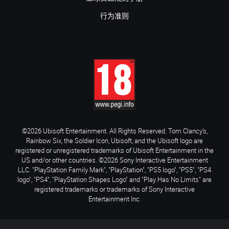
行为准则
©2026 Ubisoft Entertainment. All Rights Reserved. Tom Clancy’s,
Rainbow Six, the Soldier Icon, Ubisoft, and the Ubisoft logo are
registered or unregistered trademarks of Ubisoft Entertainment in the
US and/or other countries. ©2026 Sony Interactive Entertainment
LLC. "PlayStation Family Mark", "PlayStation", "PS5 logo", "PS5", "PS4
logo", "PS4", "PlayStation Shapes Logo" and "Play Has No Limits" are
registered trademarks or trademarks of Sony Interactive
Entertainment Inc.