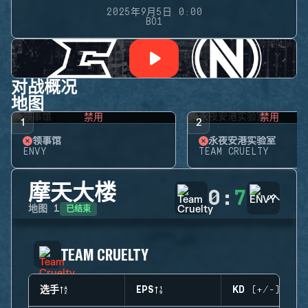
2025年9月5日 0:00
BO1
对战概况
地图
禁用
禁用
1
2
领事馆
永夜安港实验室
ENVY
TEAM CRUELTY
摩天大楼
0
:
7
已结束
地图
1
TEAM CRUELTY
选手
EPS
KD (+/-)