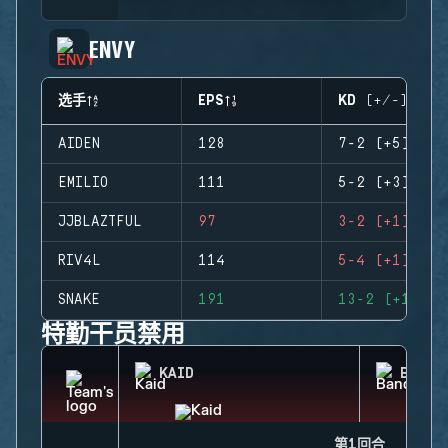
ENVY
选手
EPS
KD (+/-)
AIDEN
128
7-2 (+5)
EMILIO
111
5-2 (+3)
JJBLAZTFUL
97
3-2 (+1)
RIV4L
114
5-4 (+1)
SNAKE
191
13-2 (+11)
特勤干员禁用
KAID
BANDI
第1回合