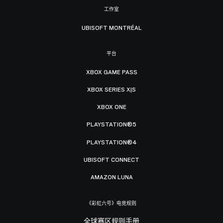
工作室
UBISOFT MONTRÉAL
平台
XBOX GAME PASS
XBOX SERIES X|S
XBOX ONE
PLAYSTATION®5
PLAYSTATION®4
UBISOFT CONNECT
AMAZON LUNA
《彩虹六号》电竞规则
全球赛区规则手册