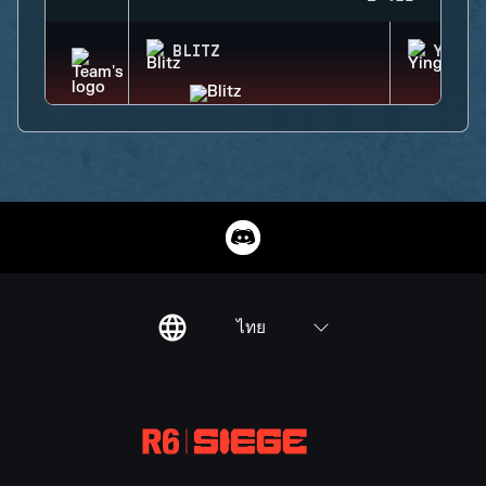
BLITZ
YING
ไทย