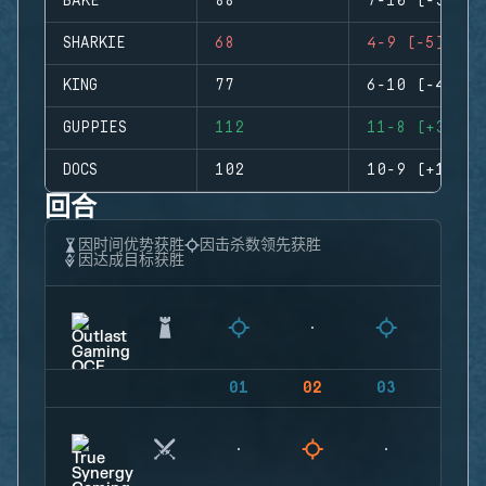
BAKE
88
7-10 (-3)
SHARKIE
68
4-9 (-5)
KING
77
6-10 (-4)
GUPPIES
112
11-8 (+3)
DOCS
102
10-9 (+1)
回合
因时间优势获胜
因击杀数领先获胜
因达成目标获胜
01
02
03
04