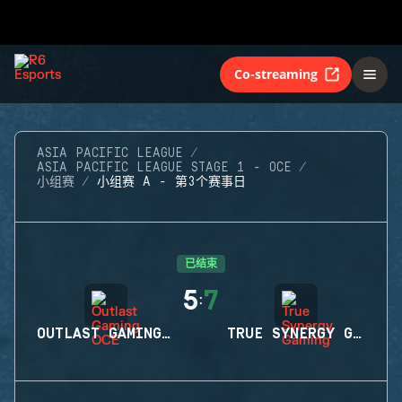
Co-streaming
ASIA PACIFIC LEAGUE
ASIA PACIFIC LEAGUE STAGE 1 - OCE
小组赛
小组赛 A - 第3个赛事日
已结束
5
7
:
OUTLAST GAMING OCE
TRUE SYNERGY GAMING