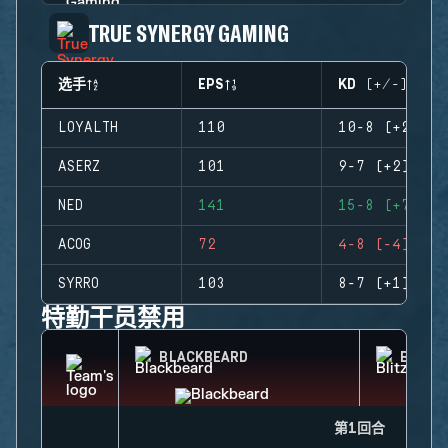
TRUE SYNERGY GAMING
选手
EPS
KD (+/-)
LOYALTH
110
10-8 (+2)
ASERZ
101
9-7 (+2)
NED
141
15-8 (+7)
ACOG
72
4-8 (-4)
SYRRO
103
8-7 (+1)
特勤干员禁用
BLACKBEARD
BLITZ
第1回合