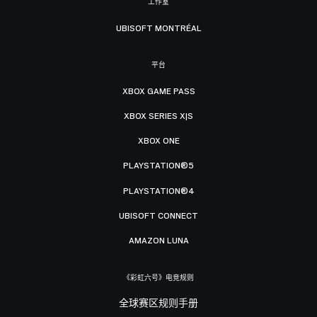
工作室
UBISOFT MONTRÉAL
平台
XBOX GAME PASS
XBOX SERIES X|S
XBOX ONE
PLAYSTATION®5
PLAYSTATION®4
UBISOFT CONNECT
AMAZON LUNA
《彩虹六号》电竞规则
全球赛区规则手册