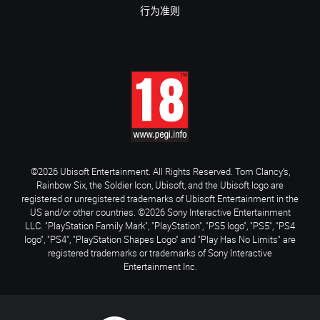
行为准则
©2026 Ubisoft Entertainment. All Rights Reserved. Tom Clancy’s,
Rainbow Six, the Soldier Icon, Ubisoft, and the Ubisoft logo are
registered or unregistered trademarks of Ubisoft Entertainment in the
US and/or other countries. ©2026 Sony Interactive Entertainment
LLC. "PlayStation Family Mark", "PlayStation", "PS5 logo", "PS5", "PS4
logo", "PS4", "PlayStation Shapes Logo" and "Play Has No Limits" are
registered trademarks or trademarks of Sony Interactive
Entertainment Inc.