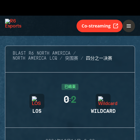
Co-streaming
BLAST R6 NORTH AMERICA
NORTH AMERICA LCQ
突围赛
四分之一决赛
已结束
0
2
:
LOS
WILDCARD