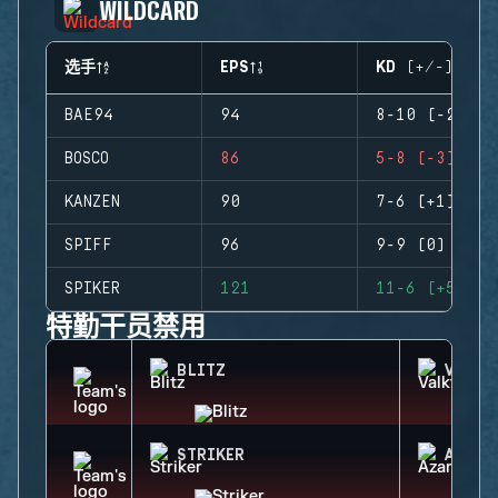
WILDCARD
选手
EPS
KD (+/-)
BAE94
94
8-10 (-2)
BOSCO
86
5-8 (-3)
KANZEN
90
7-6 (+1)
SPIFF
96
9-9 (0)
SPIKER
121
11-6 (+5)
特勤干员禁用
BLITZ
VALKY
STRIKER
AZAMI