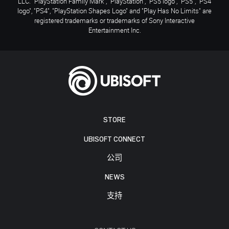
LLC. "PlayStation Family Mark", "PlayStation", "PS5 logo", "PS5", "PS4
logo", "PS4", "PlayStation Shapes Logo" and "Play Has No Limits" are
registered trademarks or trademarks of Sony Interactive
Entertainment Inc.
STORE
UBISOFT CONNECT
公司
NEWS
支持