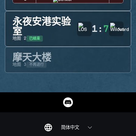
永夜安港实验
1
:
7
室
已结束
地图
2
摩天大楼
不再进行
地图
3
简体中文