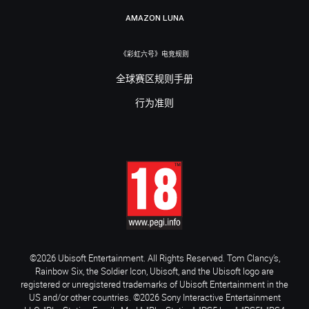
AMAZON LUNA
《彩虹六号》电竞规则
全球赛区规则手册
行为准则
©2026 Ubisoft Entertainment. All Rights Reserved. Tom Clancy’s,
Rainbow Six, the Soldier Icon, Ubisoft, and the Ubisoft logo are
registered or unregistered trademarks of Ubisoft Entertainment in the
US and/or other countries. ©2026 Sony Interactive Entertainment