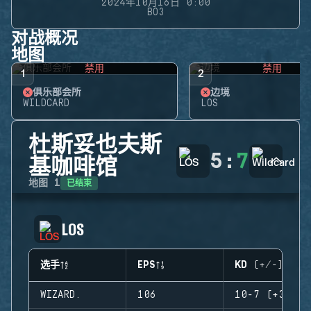
2024年10月16日 0:00
BO3
对战概况
地图
禁用
禁用
1
2
俱乐部会所
边境
WILDCARD
LOS
杜斯妥也夫斯
5
:
7
基咖啡馆
已结束
地图
1
LOS
选手
EPS
KD (+/-)
WIZARD.
106
10-7 (+3)