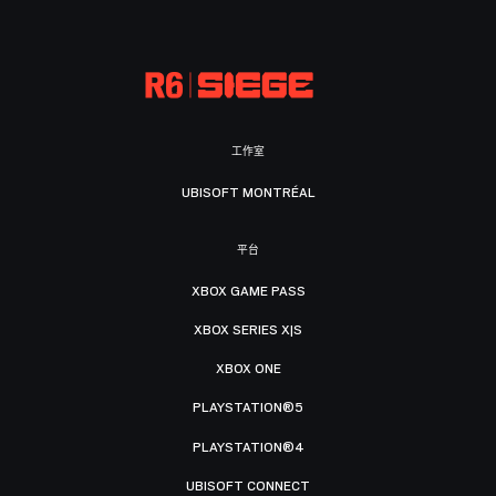
工作室
UBISOFT MONTRÉAL
平台
XBOX GAME PASS
XBOX SERIES X|S
XBOX ONE
PLAYSTATION®5
PLAYSTATION®4
UBISOFT CONNECT