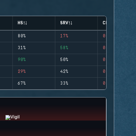
HS
SRV
CLUTCHES
80%
17%
0
31%
58%
0
90%
50%
0
29%
42%
0
67%
33%
0