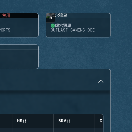
禁用
5
虎穴狼巢
PORTS
OUTLAST GAMING OCE
HS
SRV
CLUTCHES