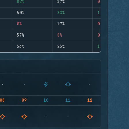
82%
17%
0
50%
33%
1
0%
17%
0
57%
8%
0
56%
25%
1
08
09
10
11
12