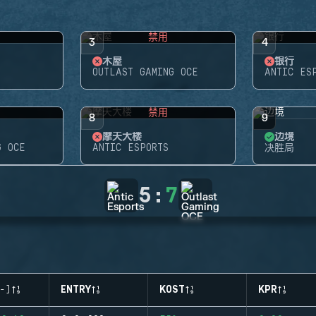
禁用
3
4
木屋
银行
OUTLAST GAMING OCE
ANTIC ES
禁用
8
9
摩天大楼
边境
G OCE
ANTIC ESPORTS
决胜局
5
:
7
-)
ENTRY
KOST
KPR