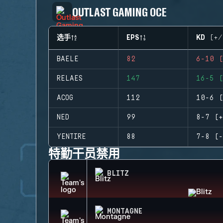
OUTLAST GAMING OCE
选手
EPS
KD (+/
BAELE
82
6-10 (
RELAES
147
16-5 (
ACOG
112
10-6 (
NED
99
8-7 (+
YENTIRE
88
7-8 (-
特勤干员禁用
BLITZ
MONTAGNE