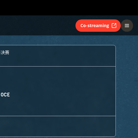
Co-streaming
一决赛
 OCE