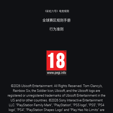
《彩虹六号》电竞规则
全球赛区规则手册
行为准则
©2026 Ubisoft Entertainment. All Rights Reserved. Tom Clancy’s,
Rainbow Six, the Soldier Icon, Ubisoft, and the Ubisoft logo are
registered or unregistered trademarks of Ubisoft Entertainment in the
US and/or other countries. ©2026 Sony Interactive Entertainment
LLC. "PlayStation Family Mark", "PlayStation", "PS5 logo", "PS5", "PS4
logo", "PS4", "PlayStation Shapes Logo" and "Play Has No Limits" are