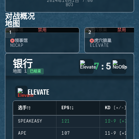
2024年10月1日 7:00
BO3
对战概况
地图
禁用
禁用
1
2
领事馆
虎穴狼巢
NOCAP
ELEVATE
银行
7
:
5
已结束
地图
1
ELEVATE
选手
EPS
KD (+/-)
SPEAKEASY
121
12-9 (+3)
APE
107
11-9 (+2)