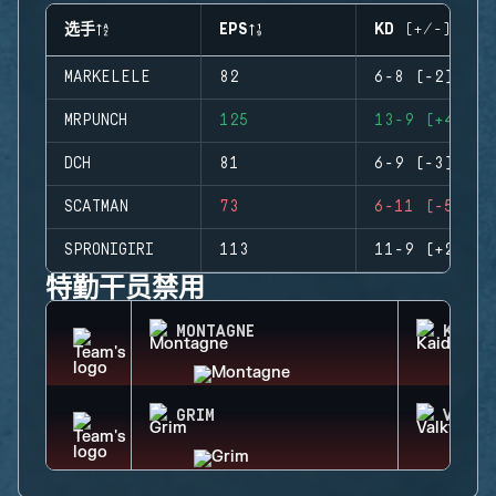
选手
EPS
KD (+/-)
MARKELELE
82
6-8 (-2)
MRPUNCH
125
13-9 (+4)
DCH
81
6-9 (-3)
SCATMAN
73
6-11 (-5)
SPRONIGIRI
113
11-9 (+2)
特勤干员禁用
MONTAGNE
KAID
GRIM
VALKY