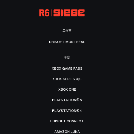
工作室
UBISOFT MONTRÉAL
平台
XBOX GAME PASS
XBOX SERIES X|S
XBOX ONE
PLAYSTATION®5
PLAYSTATION®4
UBISOFT CONNECT
AMAZON LUNA