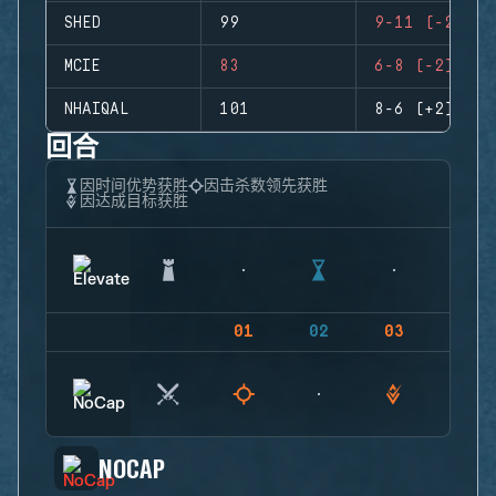
SHED
99
9-11 (-2)
MCIE
83
6-8 (-2)
NHAIQAL
101
8-6 (+2)
回合
因时间优势获胜
因击杀数领先获胜
因达成目标获胜
01
02
03
04
NOCAP