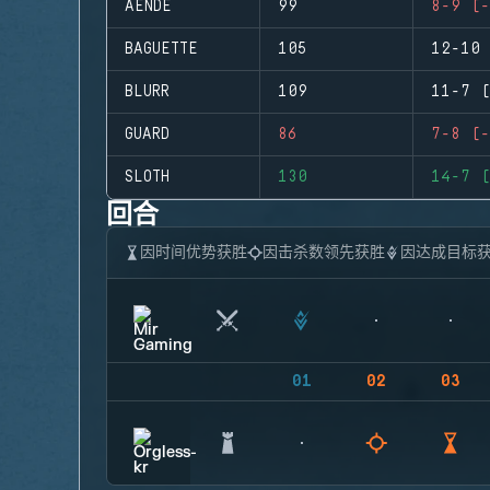
AENDE
99
8-9 (-
BAGUETTE
105
12-10 
BLURR
109
11-7 (
GUARD
86
7-8 (-
SLOTH
130
14-7 (
回合
因时间优势获胜
因击杀数领先获胜
因达成目标
01
02
03