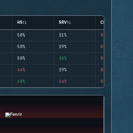
HS
SRV
CLUTCHES
50%
21%
0
50%
29%
0
50%
36%
0
44%
29%
0
60%
14%
0