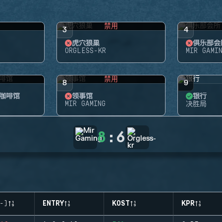
禁用
3
4
虎穴狼巢
俱乐部会
ORGLESS-KR
MIR GAMI
禁用
8
9
咖啡馆
领事馆
银行
MIR GAMING
决胜局
8
:
6
-)
ENTRY
KOST
KPR