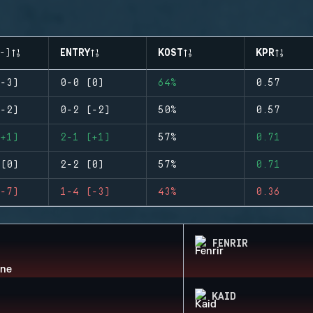
-)
ENTRY
KOST
KPR
-3)
0-0 (0)
64%
0.57
-2)
0-2 (-2)
50%
0.57
+1)
2-1 (+1)
57%
0.71
(0)
2-2 (0)
57%
0.71
-7)
1-4 (-3)
43%
0.36
FENRIR
KAID