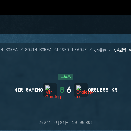
TH KOREA
SOUTH KOREA CLOSED LEAGUE
小组赛
小组赛 
已结束
8
6
MIR GAMING
:
ORGLESS-KR
·
2024年9月26日 10:00
BO1