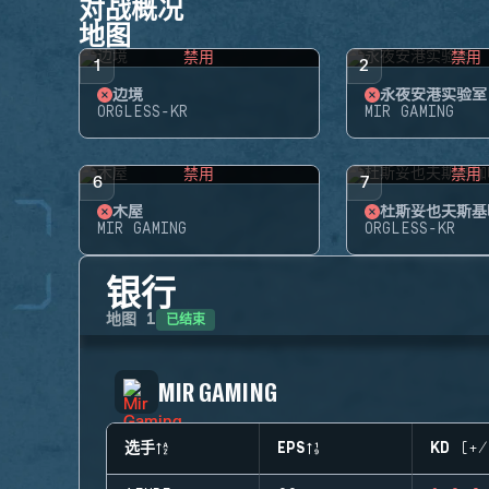
对战概况
地图
禁用
禁用
1
2
边境
永夜安港实验室
ORGLESS-KR
MIR GAMING
禁用
禁用
6
7
木屋
杜斯妥也夫斯基
MIR GAMING
ORGLESS-KR
银行
已结束
地图
1
MIR GAMING
选手
EPS
KD (+/