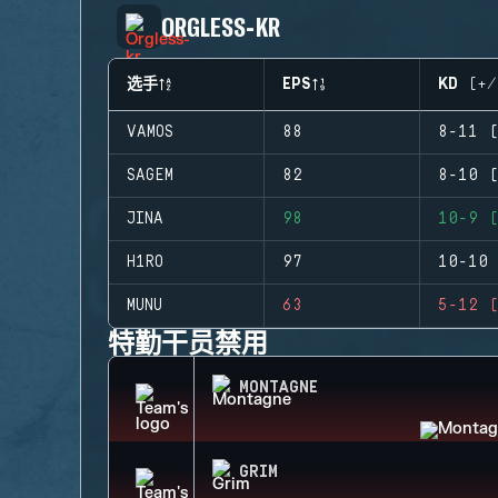
ORGLESS-KR
选手
EPS
KD (+/
VAMOS
88
8-11 (
SAGEM
82
8-10 (
JINA
98
10-9 (
H1RO
97
10-10 
MUNU
63
5-12 (
特勤干员禁用
MONTAGNE
GRIM