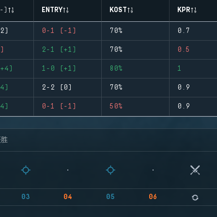
-)
ENTRY
KOST
KPR
2)
0-1 (-1)
70%
0.7
)
2-1 (+1)
70%
0.5
+4)
1-0 (+1)
80%
1
4)
2-2 (0)
70%
0.9
4)
0-1 (-1)
50%
0.9
获胜
03
04
05
06