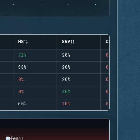
HS
SRV
CLUTCHES
71%
20%
0
58%
20%
0
0%
20%
0
0%
30%
0
50%
10%
0