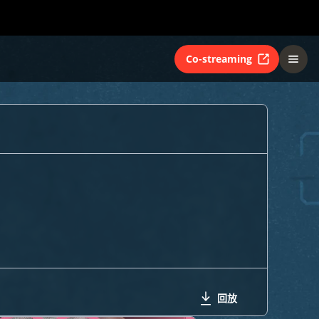
Co-streaming
回放