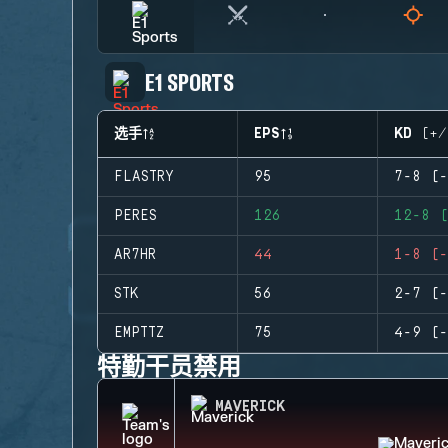
E1 SPORTS
选手
EPS
KD (+/
FLASTRY
95
7-8 (-
PERES
126
12-8 (
AR7HR
44
1-8 (-
STK
56
2-7 (-
EMPTTZ
75
4-9 (-
特勤干员禁用
MAVERICK