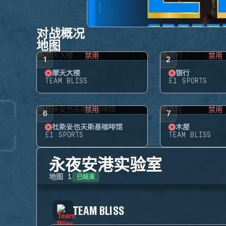
对战概况
地图
禁用
禁用
1
2
摩天大楼
银行
TEAM BLISS
E1 SPORTS
禁用
禁用
6
7
杜斯妥也夫斯基咖啡馆
木屋
E1 SPORTS
TEAM BLISS
永夜安港实验室
已结束
地图
1
TEAM BLISS