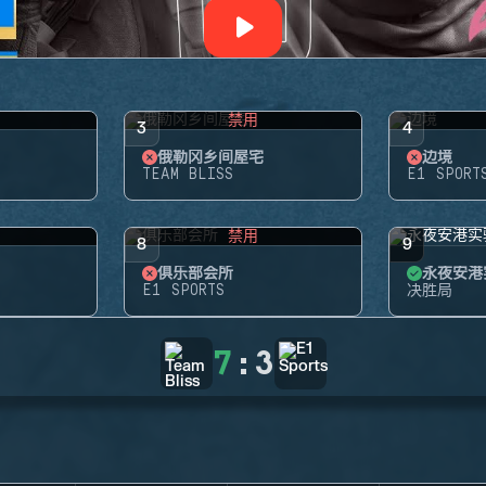
禁用
3
4
俄勒冈乡间屋宅
边境
TEAM BLISS
E1 SPORT
禁用
8
9
俱乐部会所
永夜安港
E1 SPORTS
决胜局
7
:
3