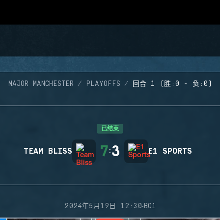
MAJOR MANCHESTER
PLAYOFFS
回合 1 (胜:0 - 负:0)
已结束
7
3
TEAM BLISS
:
E1 SPORTS
·
2024年5月19日 12:30
BO1