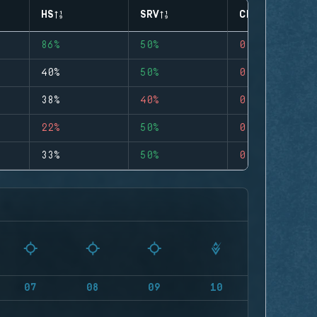
HS
SRV
CLUTCHES
86%
50%
0
40%
50%
0
38%
40%
0
22%
50%
0
33%
50%
0
07
08
09
10