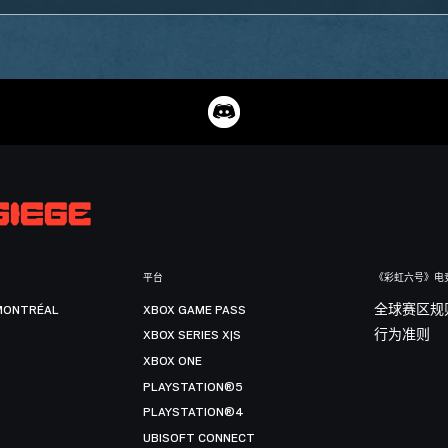
平台
《彩虹六号》电
MONTRÉAL
XBOX GAME PASS
全球赛区规
XBOX SERIES X|S
行为准则
XBOX ONE
PLAYSTATION®5
PLAYSTATION®4
UBISOFT CONNECT