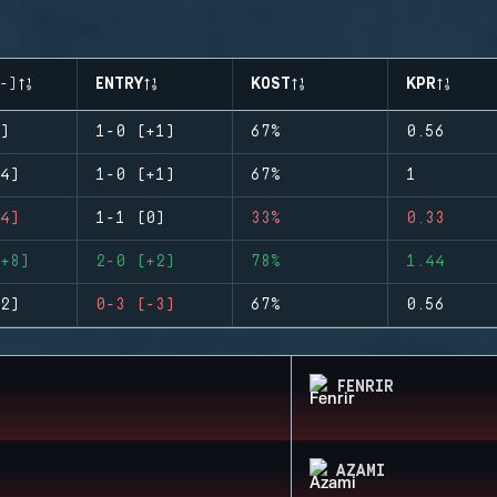
-)
ENTRY
KOST
KPR
)
1-0 (+1)
67%
0.56
4)
1-0 (+1)
67%
1
4)
1-1 (0)
33%
0.33
+8)
2-0 (+2)
78%
1.44
2)
0-3 (-3)
67%
0.56
FENRIR
AZAMI