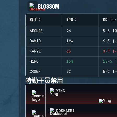
BLOSSOM
选手
EPS
KD (+/
ADONIS
94
5-5 (0
DAWID
124
9-5 (+
KANYE
65
3-7 (-
H1RO
158
13-5 (
CROWN
93
5-3 (+
特勤干员禁用
YING
DOKKAEBI