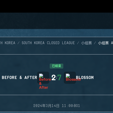
TH KOREA
SOUTH KOREA CLOSED LEAGUE
小组赛
小组赛 
已结束
2
7
BEFORE & AFTER
:
BLOSSOM
·
2024年3月14日 11:00
BO1