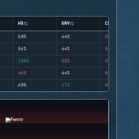
HS
SRV
CLUTCHES
50%
44%
0
56%
44%
0
100%
22%
0
46%
44%
0
60%
67%
0