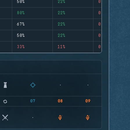
50%
22%
0
80%
22%
0
67%
22%
0
50%
22%
0
33%
11%
0
07
08
09