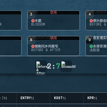
禁用
3
4
木屋
俱乐部会
R
BLOSSOM
BEFORE &
禁用
8
9
俄勒冈乡间屋宅
永夜安港
BEFORE & AFTER
决胜局
2
:
7
-)
ENTRY
KOST
KPR