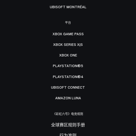
UBISOFT MONTRÉAL
平台
XBOX GAME PASS
XBOX SERIES X|S
XBOX ONE
PLAYSTATION®5
PLAYSTATION®4
UBISOFT CONNECT
AMAZON LUNA
《彩虹六号》电竞规则
全球赛区规则手册
行为准则