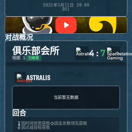
2021年3月31日 20:00
BO1
对战概况
俱乐部会所
4
:
7
已结束
地图
1
ASTRALIS
当前暂无数据
回合
因时间优势获胜
因击杀数领先获胜
因达成目标获胜