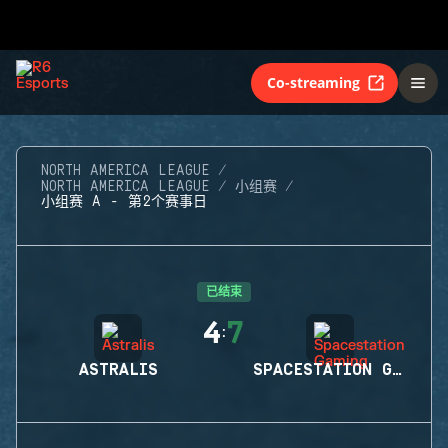
Co-streaming
NORTH AMERICA LEAGUE
NORTH AMERICA LEAGUE
小组赛
小组赛 A - 第2个赛事日
已结束
4
7
:
ASTRALIS
SPACESTATION GAMING