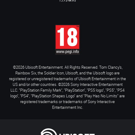
©2026 Ubisoft Entertainment. All Rights Reserved. Tom Clancy’s,
Rainbow Six, the Soldier Icon, Ubisoft, and the Ubisoft logo are
registered or unregistered trademarks of Ubisoft Entertainment in the
US and/or other countries. ©2026 Sony Interactive Entertainment
LLC. "PlayStation Family Mark", "PlayStation", "PS5 logo", "PS5", "PS4
logo", "PS4", "PlayStation Shapes Logo" and "Play Has No Limits" are
registered trademarks or trademarks of Sony Interactive
Entertainment Inc.