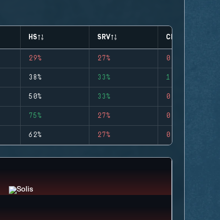
HS
SRV
CLUTCHES
29%
27%
0
38%
33%
1
50%
33%
0
75%
27%
0
62%
27%
0