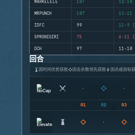
MARKELELE
107
12-10 
MRPUNCH
107
13-11 
IDFC
99
11-9 (
SPRONIGIRI
75
6-11 (
DCH
97
11-10 
回合
因时间优势获胜
因击杀数领先获胜
因达成目标
01
02
03