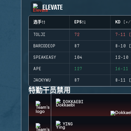
ELEVATE
选手
EPS
KD (+/
TOLJI
72
7-11 (
BARCODEOP
87
8-10 (
SPEAKEASY
104
12-10 
APE
127
16-11 
JACKYWU
87
8-11 (
特勤干员禁用
DOKKAEBI
YING