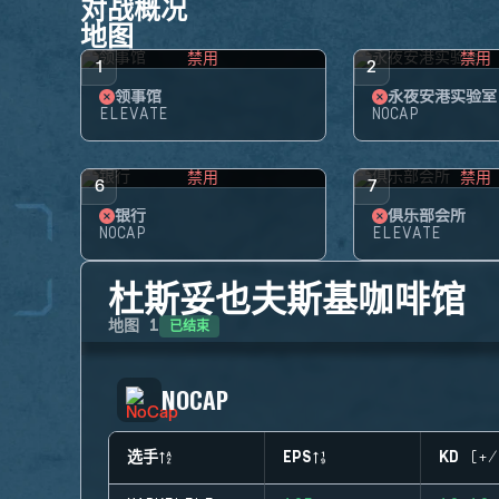
对战概况
地图
禁用
禁用
1
2
领事馆
永夜安港实验室
ELEVATE
NOCAP
禁用
禁用
6
7
银行
俱乐部会所
NOCAP
ELEVATE
杜斯妥也夫斯基咖啡馆
已结束
地图
1
NOCAP
选手
EPS
KD (+/