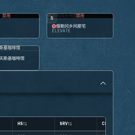
禁用
禁用
5
俄勒冈乡间屋宅
ELEVATE
夫斯基咖啡馆
HS
SRV
CLUTCHES