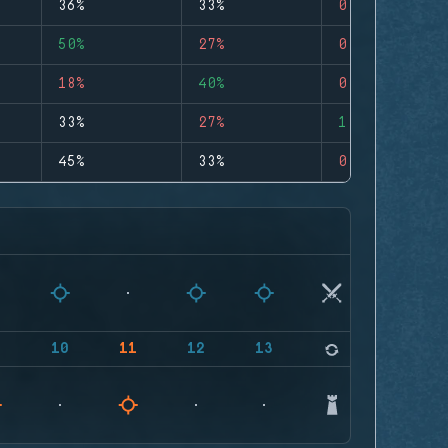
36%
33%
0
50%
27%
0
18%
40%
0
33%
27%
1
45%
33%
0
9
10
11
12
13
14