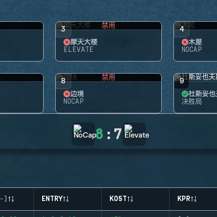
禁用
3
4
摩天大楼
木屋
ELEVATE
NOCAP
禁用
8
9
边境
杜斯妥也
NOCAP
决胜局
8
:
7
-)
ENTRY
KOST
KPR