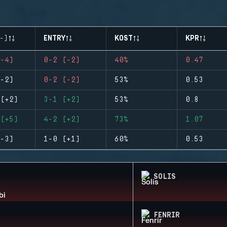
-)
ENTRY
KOST
KPR
-4)
0-2 (-2)
40%
0.47
-2)
0-2 (-2)
53%
0.53
(+2)
3-1 (+2)
53%
0.8
(+5)
4-2 (+2)
73%
1.07
-3)
1-0 (+1)
60%
0.53
SOLIS
FENRIR