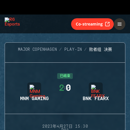
Co-streaming
MAJOR COPENHAGEN
PLAY-IN
败者组 决赛
已结束
2
0
:
MNM GAMING
BNK FEARX
2023年4月27日 15:30