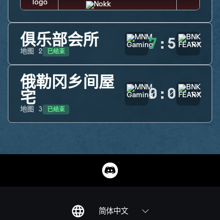
俱乐部会所
7
:
5
已结束
地图
2
俄勒冈乡间屋
0
:
0
宅
已结束
地图
3
简体中文