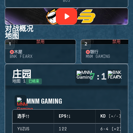
BO3
对战概况
地图
禁用
禁用
1
2
木屋
银行
BNK FEARX
MNM GAMING
庄园
7
:
1
已结束
地图
1
MNM GAMING
选手
EPS
KD (+/-)
YUZUS
122
6-4 (+2)