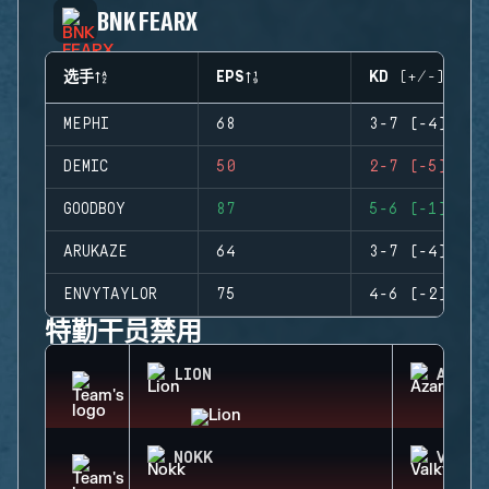
BNK FEARX
选手
EPS
KD (+/-)
MEPHI
68
3-7 (-4)
DEMIC
50
2-7 (-5)
GOODBOY
87
5-6 (-1)
ARUKAZE
64
3-7 (-4)
ENVYTAYLOR
75
4-6 (-2)
特勤干员禁用
LION
AZAMI
NOKK
VALKY