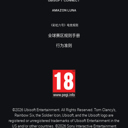
UBISOFT CONNECT
AMAZON LUNA
《彩虹六号》电竞规则
全球赛区规则手册
行为准则
©2026 Ubisoft Entertainment. All Rights Reserved. Tom Clancy’s,
Rainbow Six, the Soldier Icon, Ubisoft, and the Ubisoft logo are
registered or unregistered trademarks of Ubisoft Entertainment in the
US and/or other countries. ©2026 Sony Interactive Entertainment