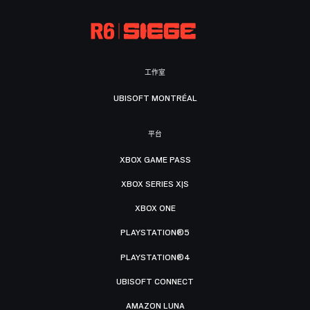
工作室
UBISOFT MONTRÉAL
平台
XBOX GAME PASS
XBOX SERIES X|S
XBOX ONE
PLAYSTATION®5
PLAYSTATION®4
UBISOFT CONNECT
AMAZON LUNA