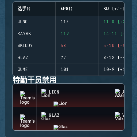
选手
EPS
KD (+/-)
UUNO
113
11-8 (+3)
KAYAK
119
14-11 (+3)
SKIDDY
68
5-10 (-5)
BLAZ
77
8-12 (-4)
JUME
101
10-9 (+1)
特勤干员禁用
LION
AZAMI
GLAZ
VALKY