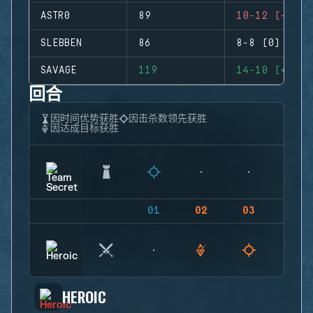
ASTR0
89
10-12 (-2)
SLEBBEN
86
8-8 (0)
SAVAGE
119
14-10 (+4)
回合
因时间优势获胜
因击杀数领先获胜
因达成目标获胜
01
02
03
04
HEROIC