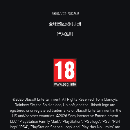
《彩虹六号》电竞规则
全球赛区规则手册
行为准则
©2026 Ubisoft Entertainment. All Rights Reserved. Tom Clancy’s,
Rainbow Six, the Soldier Icon, Ubisoft, and the Ubisoft logo are
registered or unregistered trademarks of Ubisoft Entertainment in the
US and/or other countries. ©2026 Sony Interactive Entertainment
LLC. "PlayStation Family Mark", "PlayStation", "PS5 logo", "PS5", "PS4
logo", "PS4", "PlayStation Shapes Logo" and "Play Has No Limits" are