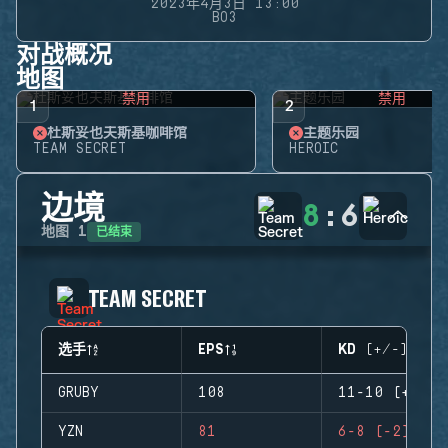
2023年4月3日 13:00
BO3
对战概况
地图
禁用
禁用
1
2
杜斯妥也夫斯基咖啡馆
主题乐园
TEAM SECRET
HEROIC
边境
8
:
6
已结束
地图
1
TEAM SECRET
选手
EPS
KD (+/-)
GRUBY
108
11-10 (+1)
YZN
81
6-8 (-2)