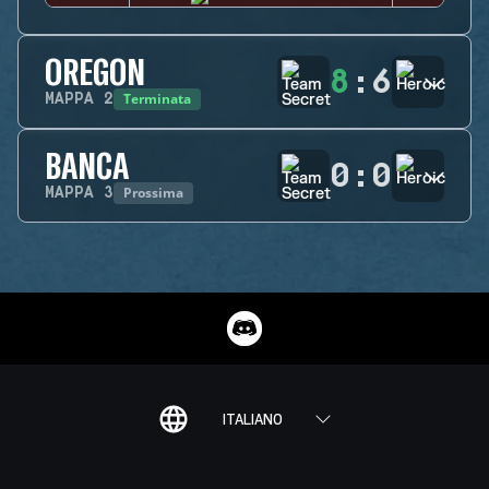
OREGON
8
:
6
Terminata
MAPPA
2
BANCA
0
:
0
Prossima
MAPPA
3
ITALIANO