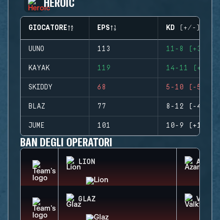
HEROIC
GIOCATORE
EPS
KD (+/-)
UUNO
113
11-8 (+3)
KAYAK
119
14-11 (+3)
SKIDDY
68
5-10 (-5)
BLAZ
77
8-12 (-4)
JUME
101
10-9 (+1)
BAN DEGLI OPERATORI
LION
AZAMI
GLAZ
VALKY