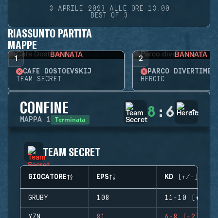
3 APRILE 2023 ALLE ORE 13:00
BEST OF 3
RIASSUNTO PARTITA
MAPPE
BANNATA
BANNATA
1
2
CAFÉ DOSTOEVSKIJ
PARCO DIVERTIMEN
TEAM SECRET
HEROIC
CONFINE
8
:
6
Terminata
MAPPA
1
TEAM SECRET
GIOCATORE
EPS
KD (+/-)
GRUBY
108
11-10 (+1)
YZN
81
6-8 (-2)