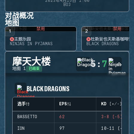
2023年4月15日 1:00
BO3
对战概况
地图
禁用
禁用
1
2
主题乐园
杜斯妥也夫斯基咖啡馆
NINJAS IN PYJAMAS
BLACK DRAGONS
摩天大楼
5
:
7
已结束
地图
1
BLACK DRAGONS
选手
EPS
KD (+/-)
BASSETTO
62
3-8 (-5)
ION
97
10-11 (-1)