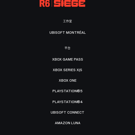
工作室
UBISOFT MONTRÉAL
平台
XBOX GAME PASS
XBOX SERIES X|S
XBOX ONE
PLAYSTATION®5
PLAYSTATION®4
UBISOFT CONNECT
AMAZON LUNA