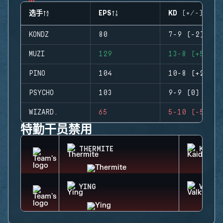
选手
EPS
KD (+/-)
KONDZ
80
7-9 (-2)
MUZI
129
13-8 (+5)
PINO
104
10-8 (+2)
PSYCHO
103
9-9 (0)
WIZARD.
65
5-10 (-5)
特勤干员禁用
THERMITE
KAID
YING
VALKY