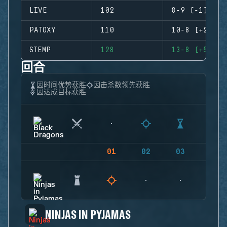
LIVE
102
8-9 (-1)
PATOXY
110
10-8 (+2)
STEMP
128
13-8 (+5)
回合
因时间优势获胜
因击杀数领先获胜
因达成目标获胜
01
02
03
04
NINJAS IN PYJAMAS