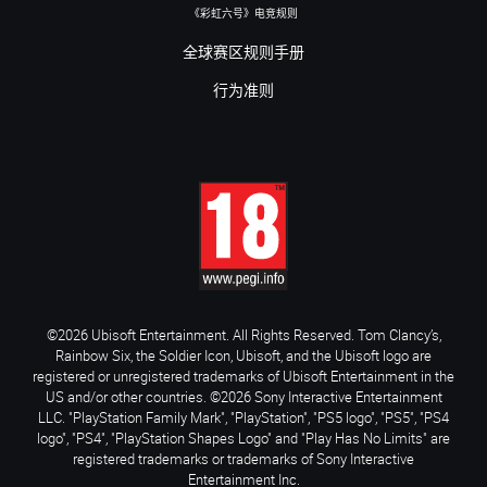
《彩虹六号》电竞规则
全球赛区规则手册
行为准则
©2026 Ubisoft Entertainment. All Rights Reserved. Tom Clancy’s,
Rainbow Six, the Soldier Icon, Ubisoft, and the Ubisoft logo are
registered or unregistered trademarks of Ubisoft Entertainment in the
US and/or other countries. ©2026 Sony Interactive Entertainment
LLC. "PlayStation Family Mark", "PlayStation", "PS5 logo", "PS5", "PS4
logo", "PS4", "PlayStation Shapes Logo" and "Play Has No Limits" are
registered trademarks or trademarks of Sony Interactive
Entertainment Inc.