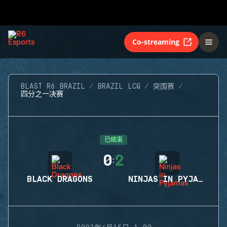
Co-streaming
BLAST R6 BRAZIL
BRAZIL LCQ
突围赛
四分之一决赛
已结束
0
2
:
BLACK DRAGONS
NINJAS IN PYJAMAS