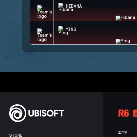
HIBANA
YING
工作室
STORE