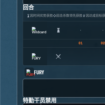
回合
因时间优势获胜
因击杀数领先获胜
因达成目标
01
02
FURY
特勤干员禁用