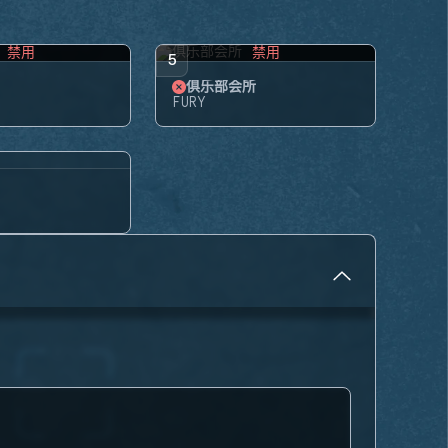
禁用
禁用
5
俱乐部会所
FURY