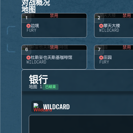
对战概况
地图
禁用
禁用
1
2
边境
摩天大楼
FURY
WILDCARD
禁用
禁用
6
7
杜斯妥也夫斯基咖啡馆
庄园
WILDCARD
FURY
银行
已结束
地图
1
WILDCARD