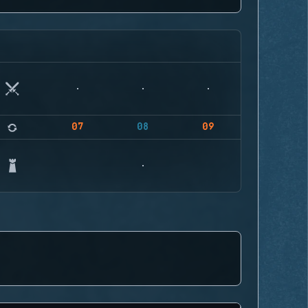
07
08
09