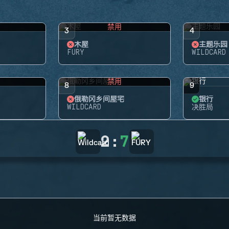
禁用
3
4
木屋
主题乐园
FURY
WILDCARD
禁用
8
9
俄勒冈乡间屋宅
银行
WILDCARD
决胜局
2
:
7
当前暂无数据