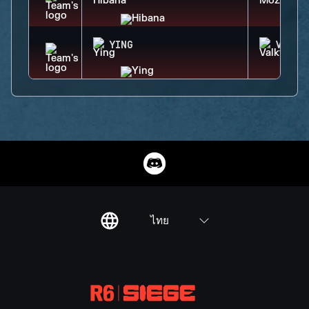
YING
VALKY
ไทย