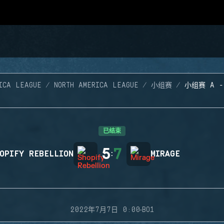
ICA LEAGUE
NORTH AMERICA LEAGUE
小组赛
小组赛 A 
已结束
5
7
OPIFY REBELLION
:
MIRAGE
·
2022年7月7日 0:00
BO1