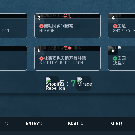
禁用
3
4
俄勒冈乡间屋宅
边境
LION
MIRAGE
SHOPIFY 
禁用
8
9
杜斯妥也夫斯基咖啡馆
庄园
SHOPIFY REBELLION
决胜局
5
:
7
-)
ENTRY
KOST
KPR