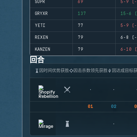
SUPR
69
5-9 (-
GRYXR
137
15-6 (
YETI
77
5-9 (-
REXEN
79
6-8 (-
KANZEN
79
6-10 (
回合
因时间优势获胜
因击杀数领先获胜
因达成目标
01
02
0