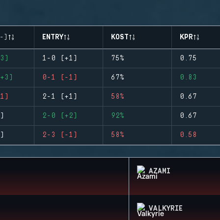
-)
ENTRY
KOST
KPR
3)
1-0 (+1)
75%
0.75
+3)
0-1 (-1)
67%
0.83
1)
2-1 (+1)
58%
0.67
)
2-0 (+2)
92%
0.67
)
2-3 (-1)
58%
0.58
AZAMI
VALKYRIE