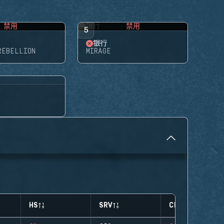
禁用
禁用
5
银行
REBELLION
MIRAGE
HS
SRV
CLUTCHES