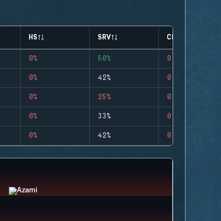
HS
SRV
CLUTCHES
0%
50%
0
0%
42%
0
0%
25%
0
0%
33%
0
0%
42%
0