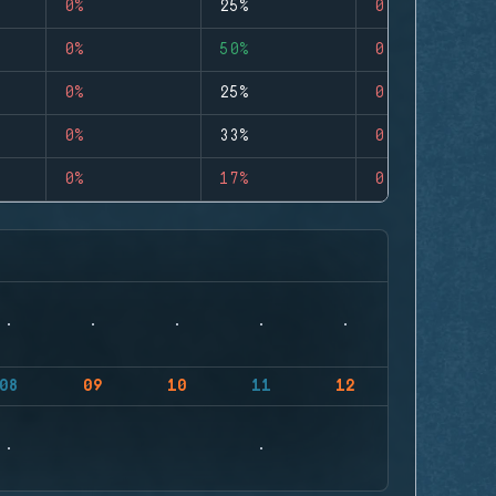
0%
25%
0
0%
50%
0
0%
25%
0
0%
33%
0
0%
17%
0
08
09
10
11
12