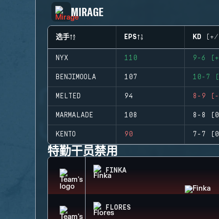
MIRAGE
选手
EPS
KD (+/
NYX
110
9-6 (+
BENJIMOOLA
107
10-7 (
MELTED
94
8-9 (-
MARMALADE
108
8-8 (0
KENTO
90
7-7 (0
特勤干员禁用
FINKA
FLORES