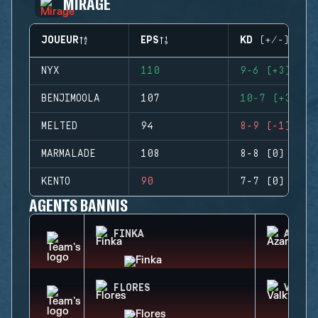
MIRAGE
JOUEUR
EPS
KD (+/-)
NYX
110
9-6 (+3)
BENJIMOOLA
107
10-7 (+3)
MELTED
94
8-9 (-1)
MARMALADE
108
8-8 (0)
KENTO
90
7-7 (0)
AGENTS BANNIS
FINKA
AZAMI
FLORES
VALKY