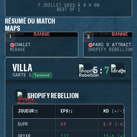
7 JUILLET 2022 À 0 H 00
BEST OF 1
RÉSUMÉ DU MATCH
MAPS
BANNIE
BANNIE
1
2
CHALET
PARC D'ATTRACTIO
MIRAGE
SHOPIFY REBELLION
VILLA
5
:
7
Terminé
CARTE
1
SHOPIFY REBELLION
JOUEUR
EPS
KD (+/-)
SUPR
69
5-9 (-4)
GRYXR
137
15-6 (+9)