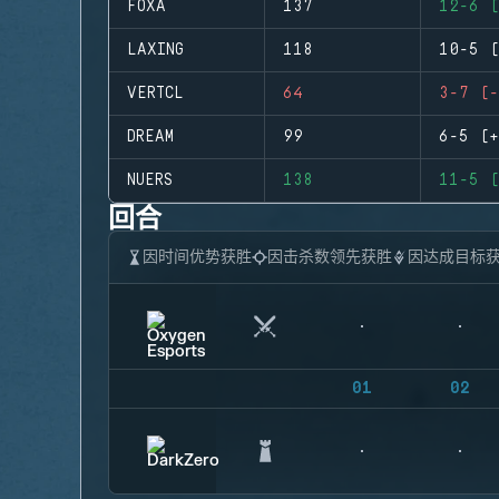
FOXA
137
12-6 (
LAXING
118
10-5 (
VERTCL
64
3-7 (-
DREAM
99
6-5 (+
NUERS
138
11-5 (
回合
因时间优势获胜
因击杀数领先获胜
因达成目标
01
02