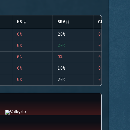
HS
SRV
CLUTCHES
0%
20%
0
0%
30%
0
0%
0%
0
0%
10%
0
0%
20%
0