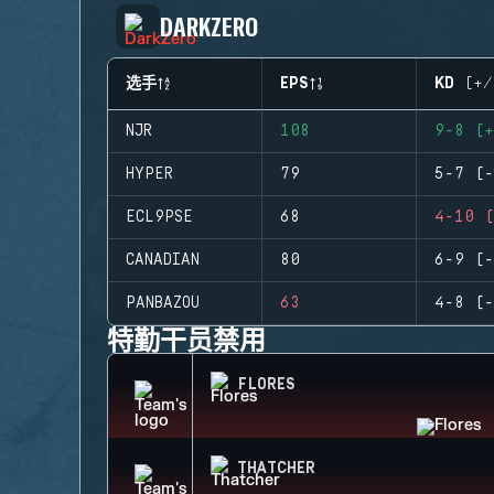
DARKZERO
选手
EPS
KD (+/
NJR
108
9-8 (+
HYPER
79
5-7 (-
ECL9PSE
68
4-10 (
CANADIAN
80
6-9 (-
PANBAZOU
63
4-8 (-
特勤干员禁用
FLORES
THATCHER