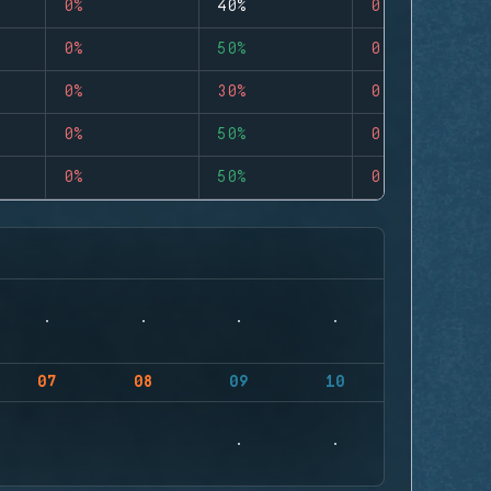
0%
40%
0
0%
50%
0
0%
30%
0
0%
50%
0
0%
50%
0
07
08
09
10