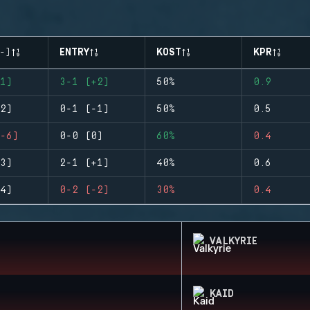
-)
ENTRY
KOST
KPR
1)
3-1 (+2)
50%
0.9
2)
0-1 (-1)
50%
0.5
-6)
0-0 (0)
60%
0.4
3)
2-1 (+1)
40%
0.6
4)
0-2 (-2)
30%
0.4
VALKYRIE
KAID