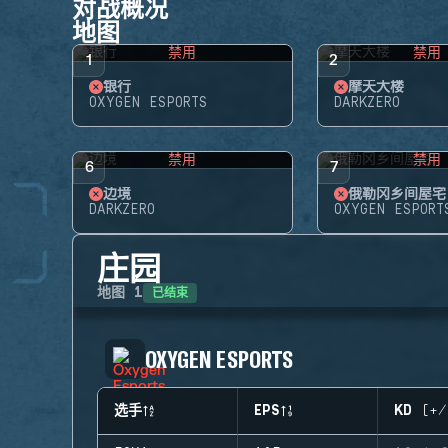
对战概况
地图
禁用
禁用
1
2
银行
摩天大楼
OXYGEN ESPORTS
DARKZERO
禁用
禁用
6
7
边境
俄勒冈乡间屋宅
DARKZERO
OXYGEN ESPORT
庄园
已结束
地图
1
OXYGEN ESPORTS
选手
EPS
KD (+/