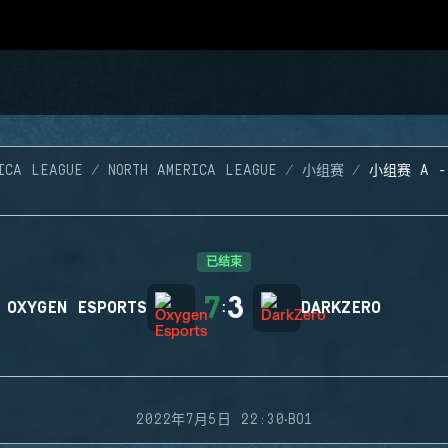
ICA LEAGUE
NORTH AMERICA LEAGUE
小组赛
小组赛 A 
已结束
7
3
OXYGEN ESPORTS
:
DARKZERO
·
2022年7月5日 22:30
BO1