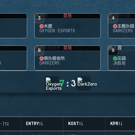
禁用
3
4
木屋
主题乐园
OXYGEN ESPORTS
DARKZERO
禁用
8
9
俱乐部会所
庄园
S
DARKZERO
决胜局
7
:
3
-)
ENTRY
KOST
KPR