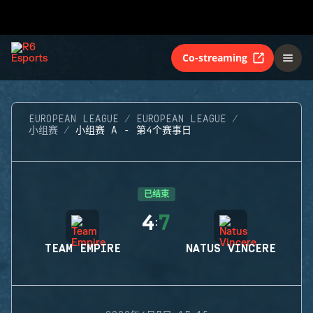
Co-streaming
EUROPEAN LEAGUE
EUROPEAN LEAGUE
小组赛
小组赛 A - 第4个赛事日
已结束
4
7
:
TEAM EMPIRE
NATUS VINCERE