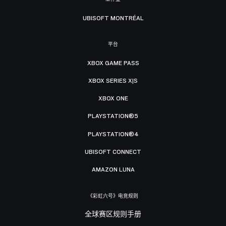
UBISOFT MONTRÉAL
平台
XBOX GAME PASS
XBOX SERIES X|S
XBOX ONE
PLAYSTATION®5
PLAYSTATION®4
UBISOFT CONNECT
AMAZON LUNA
《彩虹六号》电竞规则
全球赛区规则手册