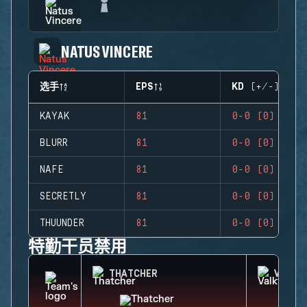
NATUS VINCERE
选手
EPS
KD (+/-)
KAYAK
81
0-0 (0)
BLURR
81
0-0 (0)
NAFE
81
0-0 (0)
SECRETLY
81
0-0 (0)
THUUNDER
81
0-0 (0)
特勤干员禁用
THATCHER
VALKY