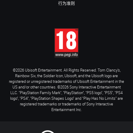
行为准则
©2026 Ubisoft Entertainment. All Rights Reserved. Tom Clancy’s,
Rainbow Six, the Soldier Icon, Ubisoft, and the Ubisoft logo are
registered or unregistered trademarks of Ubisoft Entertainment in the
US and/or other countries. ©2026 Sony Interactive Entertainment
LLC. "PlayStation Family Mark", "PlayStation", "PS5 logo", "PS5", "PS4
logo", "PS4", "PlayStation Shapes Logo" and "Play Has No Limits" are
registered trademarks or trademarks of Sony Interactive
Entertainment Inc.