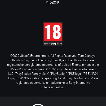
行为准则
©2026 Ubisoft Entertainment. All Rights Reserved. Tom Clancy’s,
Rainbow Six, the Soldier Icon, Ubisoft, and the Ubisoft logo are
registered or unregistered trademarks of Ubisoft Entertainment in the
US and/or other countries. ©2026 Sony Interactive Entertainment
LLC. "PlayStation Family Mark", "PlayStation", "PS5 logo", "PS5", "PS4
logo", "PS4", "PlayStation Shapes Logo" and "Play Has No Limits" are
registered trademarks or trademarks of Sony Interactive
Entertainment Inc.