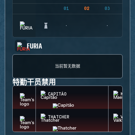
01
02
03
04
FURIA
当前暂无数据
特勤干员禁用
CAPITÃO
MAEST
THATCHER
VALKY