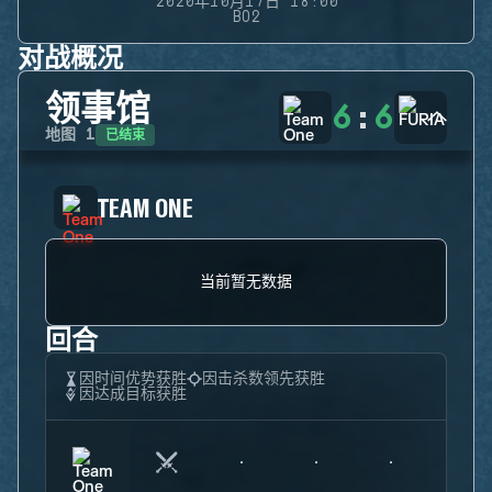
2020年10月17日 18:00
BO2
对战概况
领事馆
6
:
6
已结束
地图
1
TEAM ONE
当前暂无数据
回合
因时间优势获胜
因击杀数领先获胜
因达成目标获胜