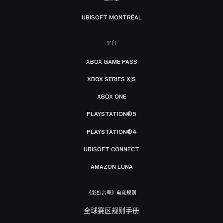
UBISOFT MONTRÉAL
平台
XBOX GAME PASS
XBOX SERIES X|S
XBOX ONE
PLAYSTATION®5
PLAYSTATION®4
UBISOFT CONNECT
AMAZON LUNA
《彩虹六号》电竞规则
全球赛区规则手册