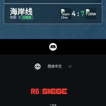
海岸线
4
:
7
已结束
地图
2
简体中文
工作室