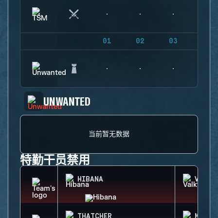
01
02
03
04
UNWANTED
当前暂无数据
特勤干员禁用
HIBANA
VALKY
THATCHER
MIRA