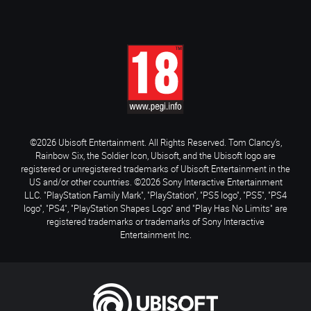
©2026 Ubisoft Entertainment. All Rights Reserved. Tom Clancy’s,
Rainbow Six, the Soldier Icon, Ubisoft, and the Ubisoft logo are
registered or unregistered trademarks of Ubisoft Entertainment in the
US and/or other countries. ©2026 Sony Interactive Entertainment
LLC. "PlayStation Family Mark", "PlayStation", "PS5 logo", "PS5", "PS4
logo", "PS4", "PlayStation Shapes Logo" and "Play Has No Limits" are
registered trademarks or trademarks of Sony Interactive
Entertainment Inc.