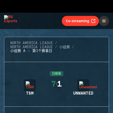
Co-streaming
NORTH AMERICA LEAGUE
NORTH AMERICA LEAGUE
小组赛
小组赛 A - 第3个赛事日
已结束
7
1
:
TSM
UNWANTED