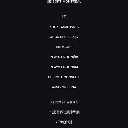
UBISOFT MONTRÉAL
平台
XBOX GAME PASS
XBOX SERIES X|S
XBOX ONE
PLAYSTATION®5
PLAYSTATION®4
UBISOFT CONNECT
AMAZON LUNA
《彩虹六号》电竞规则
全球赛区规则手册
行为准则