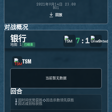
2021年9月14日 23:00
BO1
回放
对战概况
银行
7
:
1
已结束
地图
1
TSM
当前暂无数据
回合
因时间优势获胜
因击杀数领先获胜
因达成目标获胜