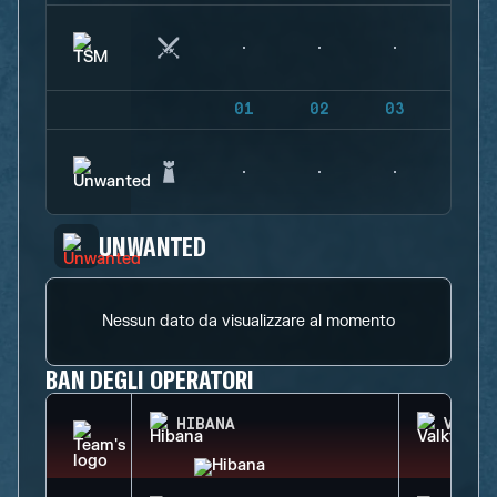
01
02
03
04
UNWANTED
Nessun dato da visualizzare al momento
BAN DEGLI OPERATORI
HIBANA
VALKY