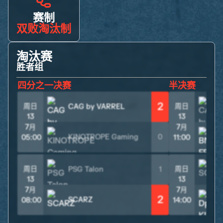
赛制
双败淘汰制
淘汰赛
胜者组
四分之一决赛
半决赛
2
周日
周日
CAG by VARREL
13
13
7月
7月
KINOTROPE Gaming
0
05:00
11:00
周日
周日
PSG Talon
1
13
13
7月
7月
2
SCARZ
08:00
14:00