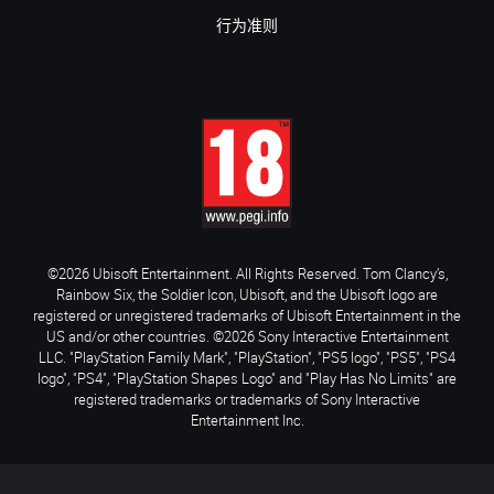
行为准则
©2026 Ubisoft Entertainment. All Rights Reserved. Tom Clancy’s,
Rainbow Six, the Soldier Icon, Ubisoft, and the Ubisoft logo are
registered or unregistered trademarks of Ubisoft Entertainment in the
US and/or other countries. ©2026 Sony Interactive Entertainment
LLC. "PlayStation Family Mark", "PlayStation", "PS5 logo", "PS5", "PS4
logo", "PS4", "PlayStation Shapes Logo" and "Play Has No Limits" are
registered trademarks or trademarks of Sony Interactive
Entertainment Inc.