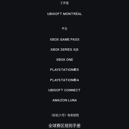
工作室
UBISOFT MONTRÉAL
平台
XBOX GAME PASS
XBOX SERIES X|S
XBOX ONE
PLAYSTATION®5
PLAYSTATION®4
UBISOFT CONNECT
AMAZON LUNA
《彩虹六号》电竞规则
全球赛区规则手册