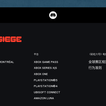
平台
《彩虹六号》电
MONTRÉAL
XBOX GAME PASS
全球赛区规
XBOX SERIES X|S
行为准则
XBOX ONE
PLAYSTATION®5
PLAYSTATION®4
UBISOFT CONNECT
AMAZON LUNA