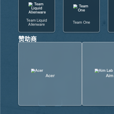
Team Liquid
Team One
Alienware
赞助商
Acer
Aim