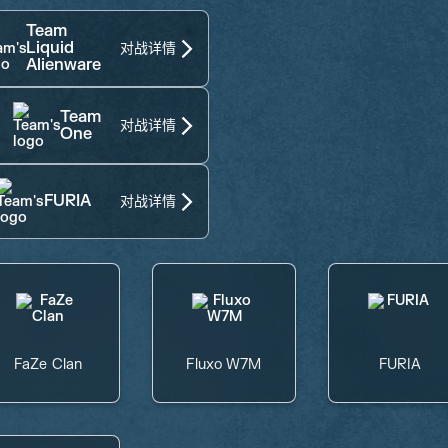
Team
Liquid
对战详情
Alienware
Team
对战详情
One
FURIA
对战详情
FaZe Clan
Fluxo W7M
FURIA