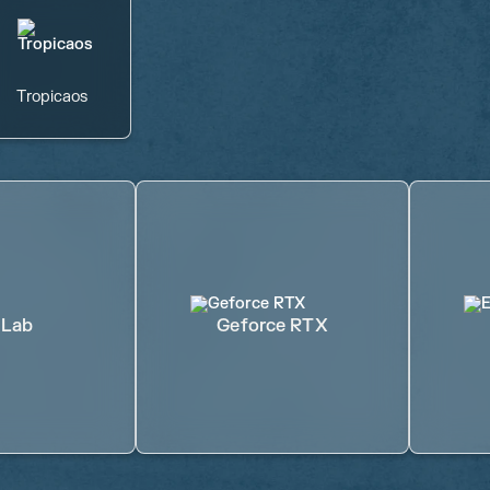
Tropicaos
 Lab
Geforce RTX