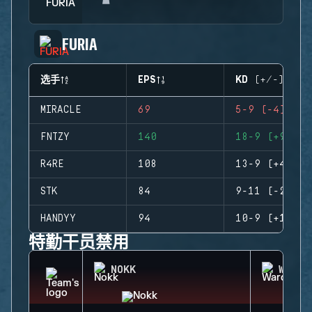
FURIA
选手
EPS
KD (+/-)
MIRACLE
69
5-9 (-4)
FNTZY
140
18-9 (+9)
R4RE
108
13-9 (+4)
STK
84
9-11 (-2)
HANDYY
94
10-9 (+1)
特勤干员禁用
NOKK
WARDE