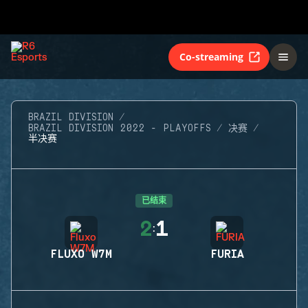
Co-streaming
BRAZIL DIVISION
BRAZIL DIVISION 2022 - PLAYOFFS
决赛
半决赛
已结束
2
1
:
FLUXO W7M
FURIA