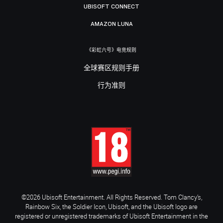
UBISOFT CONNECT
AMAZON LUNA
《彩虹六号》电竞规则
全球赛区规则手册
行为准则
©2026 Ubisoft Entertainment. All Rights Reserved. Tom Clancy’s,
Rainbow Six, the Soldier Icon, Ubisoft, and the Ubisoft logo are
registered or unregistered trademarks of Ubisoft Entertainment in the