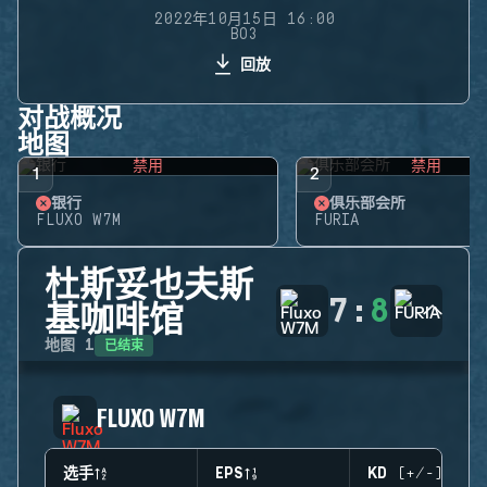
2022年10月15日 16:00
BO3
回放
对战概况
地图
禁用
禁用
1
2
银行
俱乐部会所
FLUXO W7M
FURIA
杜斯妥也夫斯
7
:
8
基咖啡馆
已结束
地图
1
FLUXO W7M
选手
EPS
KD (+/-)