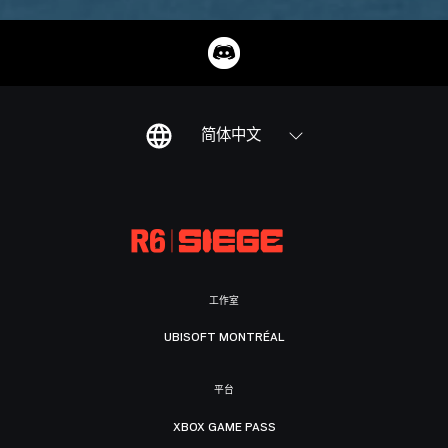
简体中文
工作室
UBISOFT MONTRÉAL
平台
XBOX GAME PASS