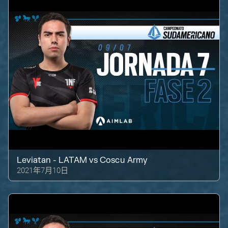
Leviatan - LATAM
vs
Coscu Army
2021年7月10日