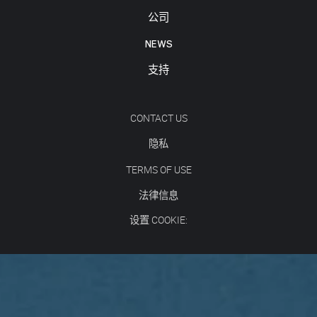
公司
NEWS
支持
CONTACT US
隐私
TERMS OF USE
法律信息
设置 COOKIE: