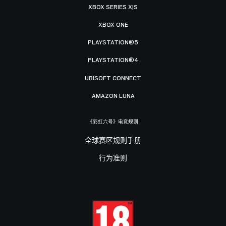
XBOX SERIES X|S
XBOX ONE
PLAYSTATION®5
PLAYSTATION®4
UBISOFT CONNECT
AMAZON LUNA
《彩虹六号》电竞规则
全球赛区规则手册
行为准则