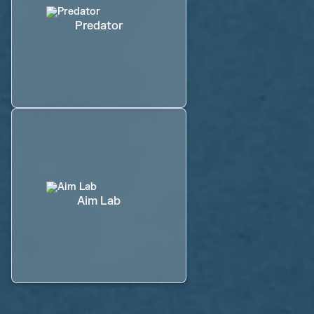
Predator
Aim Lab