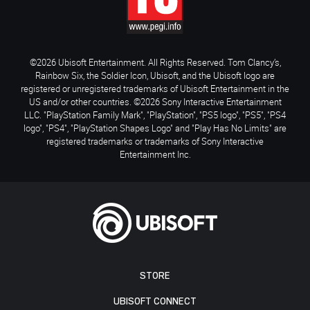
©2026 Ubisoft Entertainment. All Rights Reserved. Tom Clancy’s,
Rainbow Six, the Soldier Icon, Ubisoft, and the Ubisoft logo are
registered or unregistered trademarks of Ubisoft Entertainment in the
US and/or other countries. ©2026 Sony Interactive Entertainment
LLC. "PlayStation Family Mark", "PlayStation", "PS5 logo", "PS5", "PS4
logo", "PS4", "PlayStation Shapes Logo" and "Play Has No Limits" are
registered trademarks or trademarks of Sony Interactive
Entertainment Inc.
STORE
UBISOFT CONNECT