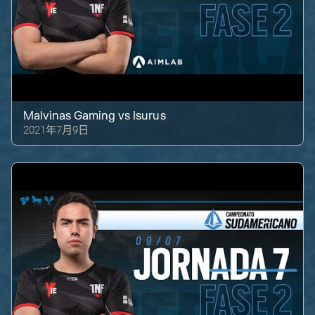
Malvinas Gaming
vs
Isurus
2021年7月9日