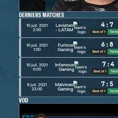
DERNIERS MATCHES
4
:
7
Leviatan
10 juil. 2021
- LATAM
2:00
Best of 1
Term
6
:
8
Furious
10 juil. 2021
Gaming
1:00
Best of 1
Term
7
:
4
Infamous
10 juil. 2021
Gaming
0:00
Best of 1
Term
7
:
5
Malvinas
9 juil. 2021
Gaming
23:00
Best of 1
Term
VOD