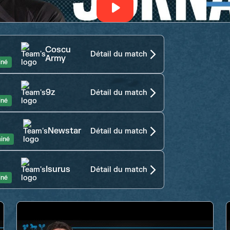
Coscu
Détail du match
Army
iné
9z
Détail du match
iné
Newstar
Détail du match
iné
Isurus
Détail du match
iné