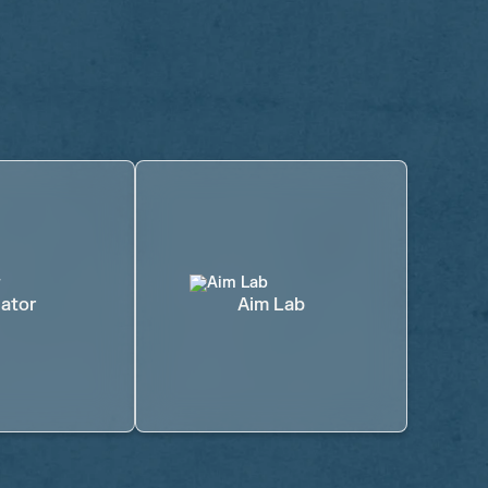
ator
Aim Lab