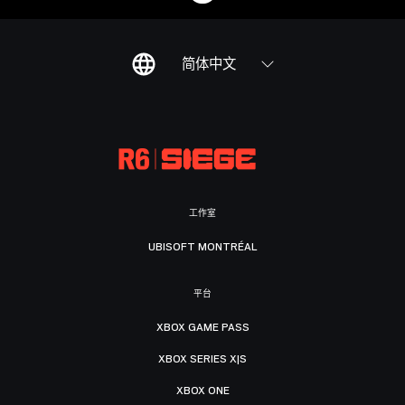
简体中文
工作室
UBISOFT MONTRÉAL
平台
XBOX GAME PASS
XBOX SERIES X|S
XBOX ONE