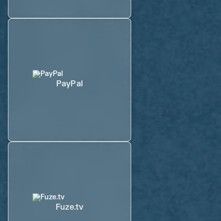
PayPal
Fuze.tv